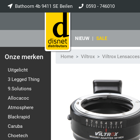
Bathoorn 4b 9411 SE Beilen
0593 - 746010
info@disnet.nl
NIEUW
|
SALE
Onze merken
Home
Viltrox
Viltrox Lensacces
Uitgelicht
3 Legged Thing
9.Solutions
Allocacoc
Atmosphere
Blackrapid
Caruba
Choetech