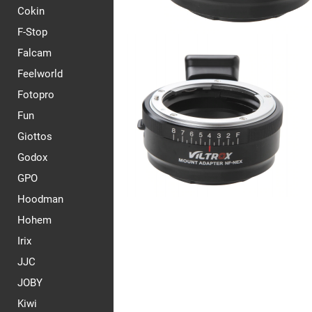
Cokin
F-Stop
Falcam
Feelworld
Fotopro
Fun
Giottos
Godox
GPO
Hoodman
Hohem
Irix
JJC
JOBY
Kiwi