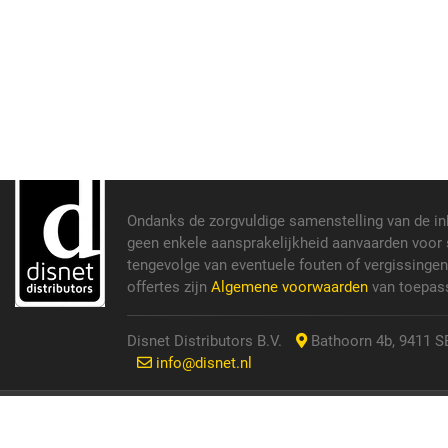
Ondanks de zorgvuldige samenstelling van de i
geen enkele aansprakelijkheid aanvaarden voor s
tengevolge van eventuele fouten of vergissinge
offertes zijn
Algemene voorwaarden
van toepass
Disnet Distributors B.V.
Bathoorn 4b, 9411 SE
info@disnet.nl
© 