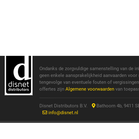
Ondanks de zorgvuldige samenstelling van de i
geen enkele aansprakelijkheid aanvaarden voor s
tengevolge van eventuele fouten of vergissinge
offertes zijn
Algemene voorwaarden
van toepass
Disnet Distributors B.V.
Bathoorn 4b, 9411 SE
info@disnet.nl
© 