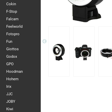
Cokin
F-Stop
Falcam
Feelworld
Fotopro
Fun
Giottos
Godox
GPO
Hoodman
Hohem
Irix
JJC
JOBY
Kiwi