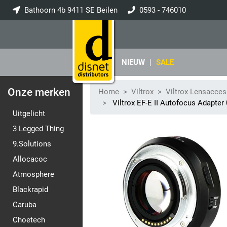
Bathoorn 4b 9411 SE Beilen
0593 - 746010
info@disnet.nl
NIEUW
|
SALE
Onze merken
Home
Viltrox
Viltrox Lensacces
Viltrox EF-E II Autofocus Adapter 
Uitgelicht
3 Legged Thing
9.Solutions
Allocacoc
Atmosphere
Blackrapid
Caruba
Choetech