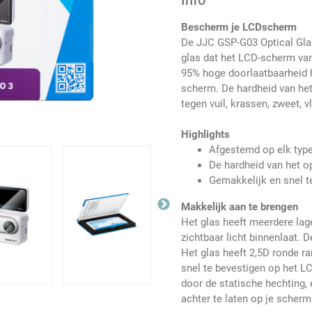
Info
Bescherm je LCDscherm
De JJC GSP-G03 Optical Glas
glas dat het LCD-scherm va
95% hoge doorlaatbaarheid h
scherm. De hardheid van he
tegen vuil, krassen, zweet, 
Highlights
Afgestemd op elk typ
De hardheid van het o
Gemakkelijk en snel t
Makkelijk aan te brengen
Het glas heeft meerdere lag
zichtbaar licht binnenlaat. 
Het glas heeft 2,5D ronde 
snel te bevestigen op het L
door de statische hechting, 
achter te laten op je scher