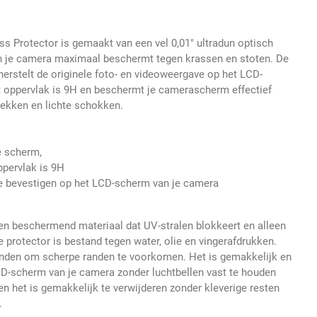
s Protector is gemaakt van een vel 0,01" ultradun optisch
n je camera maximaal beschermt tegen krassen en stoten. De
erstelt de originele foto- en videoweergave op het LCD-
t oppervlak is 9H en beschermt je camerascherm effectief
vlekken en lichte schokken.
e scherm,
ppervlak is 9H
e bevestigen op het LCD-scherm van je camera
en beschermend materiaal dat UV-stralen blokkeert en alleen
De protector is bestand tegen water, olie en vingerafdrukken.
randen om scherpe randen te voorkomen. Het is gemakkelijk en
CD-scherm van je camera zonder luchtbellen vast te houden
en het is gemakkelijk te verwijderen zonder kleverige resten
m.