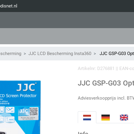
disnet.nl
escherming
JJC LCD Bescherming Insta360
JJC GSP-G03 Opti
Artikelnr: D276881 || EAN-
JJC GSP-G03 Opti
Adviesverkoopprijs incl. BT