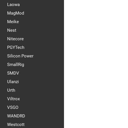
Laowa
MagMod
Meike
Nest
Nitecore
PGYTech
Silicon Power
SmallRig
SMDV
Ulanzi
Urth
Viltrox
VSGO
WANDRD
Westcott