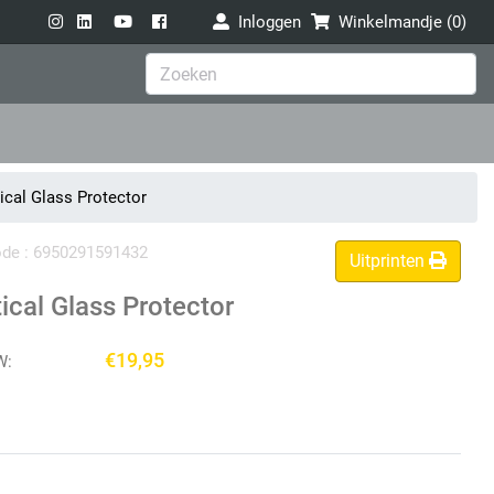
Inloggen
Winkelmandje (
0
)
cal Glass Protector
code : 6950291591432
Uitprinten
cal Glass Protector
€19,95
W: