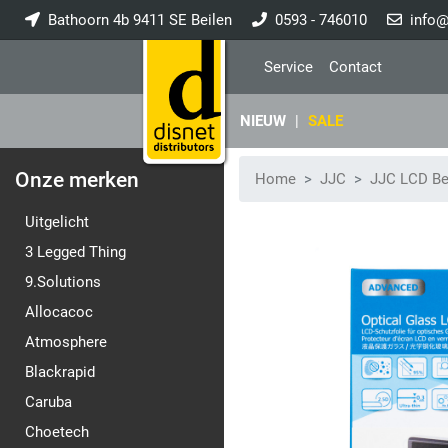
Bathoorn 4b 9411 SE Beilen
0593 - 746010
info@
Service
Contact
NIEUW
|
SALE
Onze merken
Home
JJC
JJC LCD B
Uitgelicht
3 Legged Thing
9.Solutions
Allocacoc
Atmosphere
Blackrapid
Caruba
Choetech