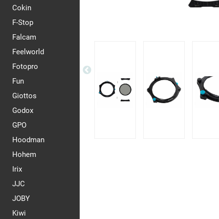
Cokin
F-Stop
Falcam
Feelworld
Fotopro
Fun
Giottos
Godox
GPO
Hoodman
Hohem
Irix
JJC
JOBY
Kiwi