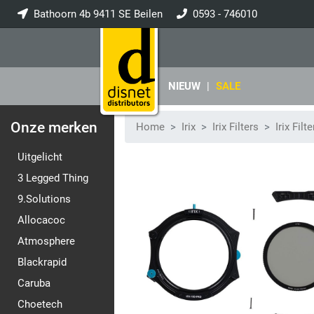
Bathoorn 4b 9411 SE Beilen
0593 - 746010
info@disnet.nl
NIEUW
|
SALE
Onze merken
Home
Irix
Irix Filters
Irix Filt
Uitgelicht
3 Legged Thing
9.Solutions
Allocacoc
Atmosphere
Blackrapid
Caruba
Choetech