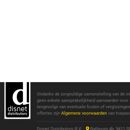
Ondanks de zorgvuldige samenstelling van de i
geen enkele aansprakelijkheid aanvaarden voor s
tengevolge van eventuele fouten of vergissinge
offertes zijn
Algemene voorwaarden
van toepass
Disnet Distributors B.V.
Bathoorn 4b, 9411 SE