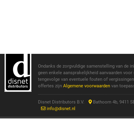
Ondanks de zorgvuldige samenstelling van de i
geen enkele aansprakelijkheid aanvaarden voor s
tengevolge van eventuele fouten of vergissinge
offertes zijn
Algemene voorwaarden
van toepass
Disnet Distributors B.V.
Bathoorn 4b, 9411 SE
info@disnet.nl
© 