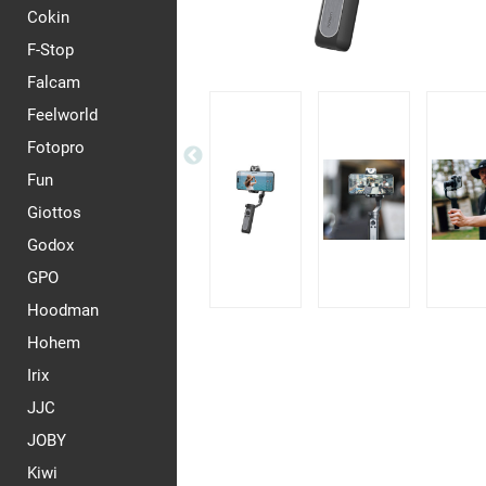
Cokin
F-Stop
Falcam
Feelworld
Fotopro
Fun
Giottos
Godox
GPO
Hoodman
Hohem
Irix
JJC
JOBY
Kiwi