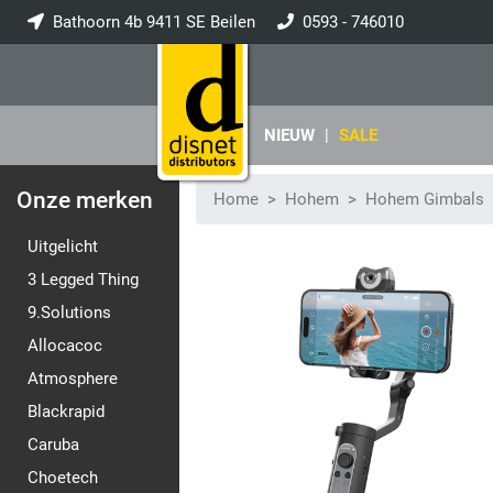
Bathoorn 4b 9411 SE Beilen
0593 - 746010
info@disnet.nl
NIEUW
|
SALE
Onze merken
Home
Hohem
Hohem Gimbals
Uitgelicht
3 Legged Thing
9.Solutions
Allocacoc
Atmosphere
Blackrapid
Caruba
Choetech