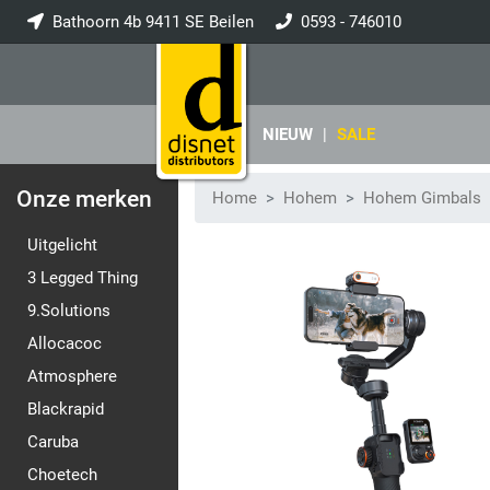
Bathoorn 4b 9411 SE Beilen
0593 - 746010
info@disnet.nl
NIEUW
|
SALE
Onze merken
Home
Hohem
Hohem Gimbals
Uitgelicht
3 Legged Thing
9.Solutions
Allocacoc
Atmosphere
Blackrapid
Caruba
Choetech