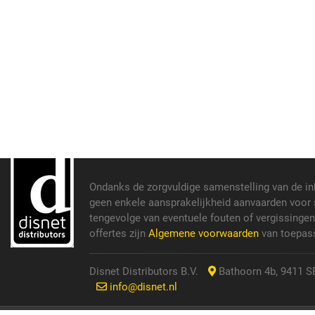
Ondanks de zorgvuldige samenstelling van de i
geen enkele aansprakelijkheid aanvaarden voor s
tengevolge van eventuele fouten of vergissinge
offertes zijn
Algemene voorwaarden
van toepass
Disnet Distributors B.V.
Bathoorn 4b, 9411 SE
info@disnet.nl