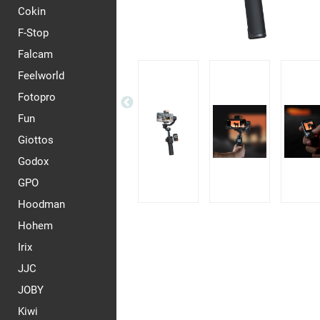
Cokin
F-Stop
Falcam
Feelworld
Fotopro
Fun
Giottos
Godox
GPO
Hoodman
Hohem
Irix
JJC
JOBY
Kiwi