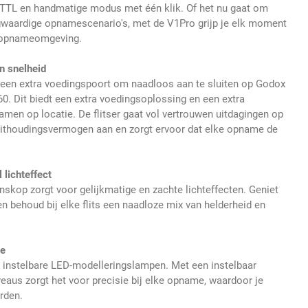
TTL en handmatige modus met één klik. Of het nu gaat om
waardige opnamescenario's, met de V1Pro grijp je elk moment
e opnameomgeving.
n snelheid
een extra voedingspoort om naadloos aan te sluiten op Godox
60. Dit biedt een extra voedingsoplossing en een extra
amen op locatie. De flitser gaat vol vertrouwen uitdagingen op
 uithoudingsvermogen aan en zorgt ervoor dat elke opname de
 lichteffect
nskop zorgt voor gelijkmatige en zachte lichteffecten. Geniet
n behoud bij elke flits een naadloze mix van helderheid en
ie
et instelbare LED-modelleringslampen. Met een instelbaar
veaus zorgt het voor precisie bij elke opname, waardoor je
rden.