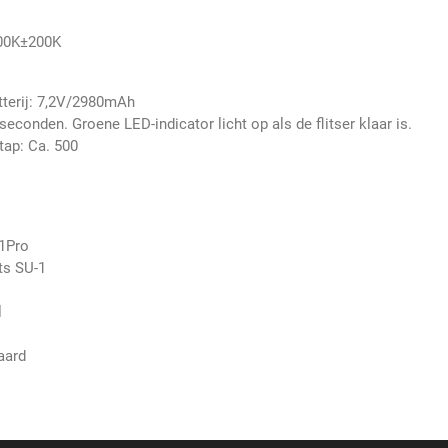
300K±200K
tterij: 7,2V/2980mAh
 seconden. Groene LED-indicator licht op als de flitser klaar is.
stap: Ca. 500
V1Pro
ts SU-1
l
aard