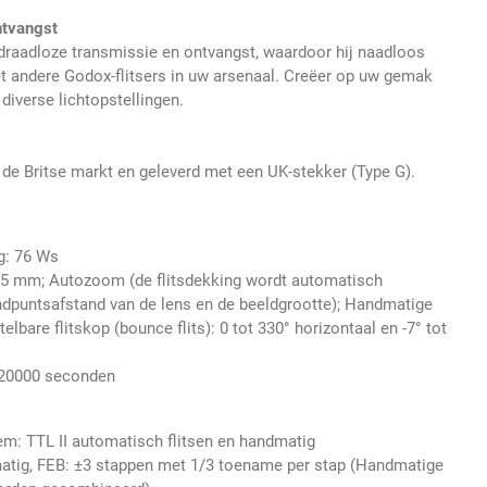
ntvangst
draadloze transmissie en ontvangst, waardoor hij naadloos
t andere Godox-flitsers in uw arsenaal. Creëer op uw gemak
diverse lichtopstellingen.
 de Britse markt en geleverd met een UK-stekker (Type G).
g: 76 Ws
105 mm; Autozoom (de flitsdekking wordt automatisch
dpuntsafstand van de lens en de beeldgrootte); Handmatige
bare flitskop (bounce flits): 0 tot 330° horizontaal en -7° tot
1/20000 seconden
em: TTL II automatisch flitsen en handmatig
matig, FEB: ±3 stappen met 1/3 toename per stap (Handmatige