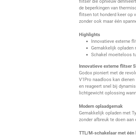
flitser die opnieuw definiee
de beperkingen van thermis
flitsen tot honderd keer op v
zonder ook maar één spann
Highlights
Innovatieve externe fl
Gemakkelijk opladen m
Schakel moeiteloos t
Innovatieve externe flitser 
Godox pioniert met de revo
V1Pro naadloos kan dienen al
en reageert snel bij dynam
lichtgewicht oplossing wann
Modern oplaadgemak
Gemakkelijk opladen met Ty
zonder afbreuk te doen aan ef
TTL/M-schakelaar met één 