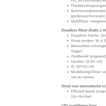
FEC en FEB kunnen w
Flitsbelichtingsvergre
Synchronisatiemodus: 
gordijnsynchronisatie
Multiflitser: meegelev
Draadloze flitser (Radio 2.4
Draadloze functie: Zen
Groep zenders: M, A, B
Bestuurbare ontvanger:
trigger)
Zendbereik (ongeveer
Kanalen: 32 (01~32)
ID: OFF/01~99
Modelleringsflitser: 
van de camera
Straal voor automatische sc
Effectief bereik (onge
2,0~16,4 feet
LED-modellering lamp