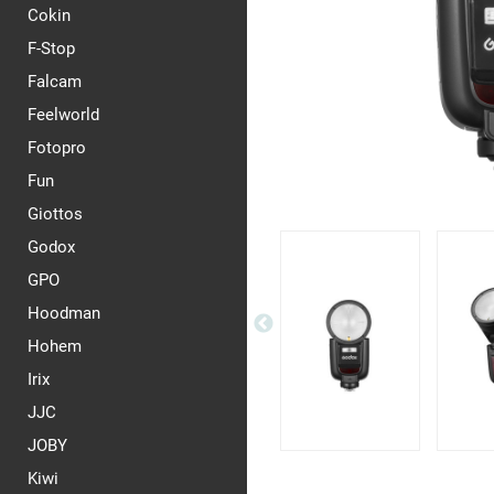
Cokin
F-Stop
Falcam
Feelworld
Fotopro
Fun
Giottos
Godox
GPO
Hoodman
Hohem
Irix
JJC
JOBY
Kiwi