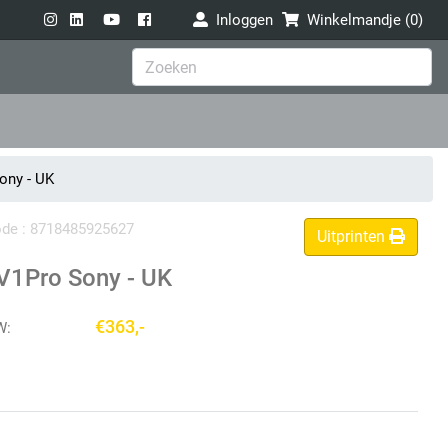
Inloggen
Winkelmandje (
0
)
ony - UK
code : 8718485925627
Uitprinten
V1Pro Sony - UK
€363,-
W: