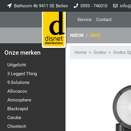
Bathoorn 4b 9411 SE Beilen
0593 - 746010
info@
Service
Contact
NIEUW
|
SALE
Onze merken
Home
Godox
Godox Sp
Uitgelicht
3 Legged Thing
9.Solutions
Allocacoc
Atmosphere
Blackrapid
Caruba
Choetech