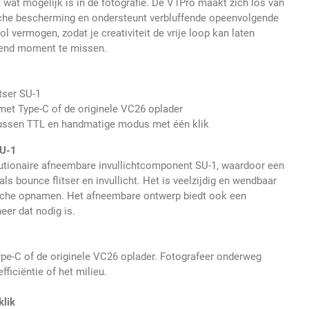
rt wat mogelijk is in de fotografie. De V1Pro maakt zich los van
che bescherming en ondersteunt verbluffende opeenvolgende
ol vermogen, zodat je creativiteit de vrije loop kan laten
end moment te missen.
itser SU-1
et Type-C of de originele VC26 oplader
ussen TTL en handmatige modus met één klik
SU-1
lutionaire afneembare invullichtcomponent SU-1, waardoor een
s bounce flitser en invullicht. Het is veelzijdig en wendbaar
ische opnamen. Het afneembare ontwerp biedt ook een
eer dat nodig is.
pe-C of de originele VC26 oplader. Fotografeer onderweg
ficiëntie of het milieu.
klik