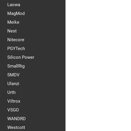
Laowa
MagMod
Meike
Nest
Nitecore
PGYTech
Silicon Power
SmallRig
SMDV
Ulanzi
Urth
Viltrox
VSGO
WANDRD
Westcott