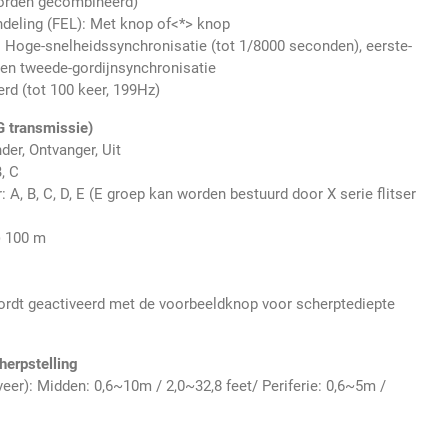
orden gecombineerd)
ndeling (FEL): Met
knop of<*> knop
Hoge-snelheidssynchronisatie (tot 1/8000 seconden), eerste-
 en tweede-gordijnsynchronisatie
erd (tot 100 keer, 199Hz)
G transmissie)
der, Ontvanger, Uit
, C
 A, B, C, D, E (E groep kan worden bestuurd door X serie flitser
) 100 m
wordt geactiveerd met de voorbeeldknop voor scherptediepte
herpstelling
veer): Midden: 0,6~10m / 2,0~32,8 feet/ Periferie: 0,6~5m /