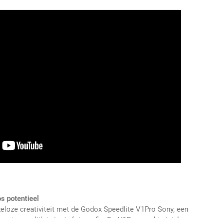
s potentieel
zeloze creativiteit met de Godox Speedlite V1Pro Sony, een