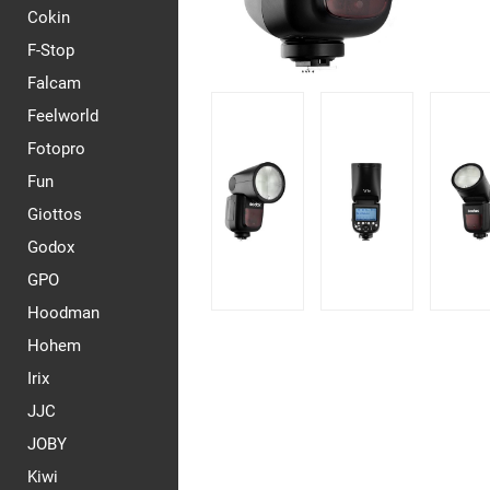
Cokin
F-Stop
Falcam
Feelworld
Fotopro
Fun
Giottos
Godox
GPO
Hoodman
Hohem
Irix
JJC
JOBY
Kiwi