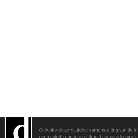
Ondanks de zorgvuldige samenstelling van de i
geen enkele aansprakelijkheid aanvaarden voor s