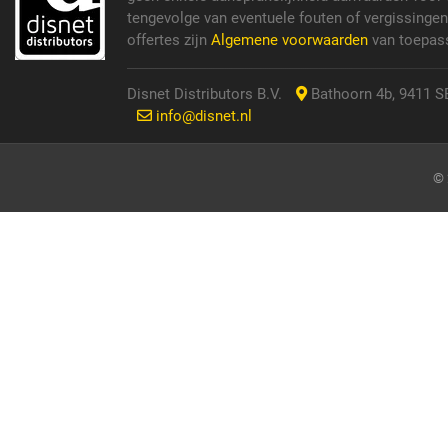
tengevolge van eventuele fouten of vergissinge
offertes zijn
Algemene voorwaarden
van toepass
Disnet Distributors B.V.
Bathoorn 4b, 9411 SE
info@disnet.nl
© 