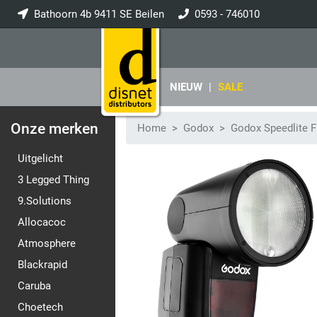
Bathoorn 4b 9411 SE Beilen
0593 - 746010
info@disnet.nl
NIEUW
|
SALE
Onze merken
Home
Godox
Godox Speedlite F
Uitgelicht
3 Legged Thing
9.Solutions
Allocacoc
Atmosphere
Blackrapid
Caruba
Choetech