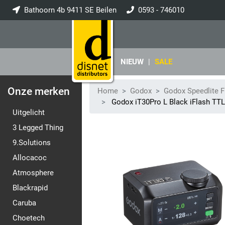
Bathoorn 4b 9411 SE Beilen
0593 - 746010
info@disnet.nl
NIEUW
|
SALE
Onze merken
Home
Godox
Godox Speedlite F
Godox iT30Pro L Black iFlash TT
Uitgelicht
3 Legged Thing
9.Solutions
Allocacoc
Atmosphere
Blackrapid
Caruba
Choetech