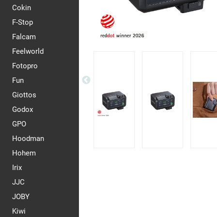
Cokin
F-Stop
Falcam
Feelworld
Fotopro
Fun
Giottos
Godox
GPO
Hoodman
Hohem
Irix
JJC
JOBY
Kiwi