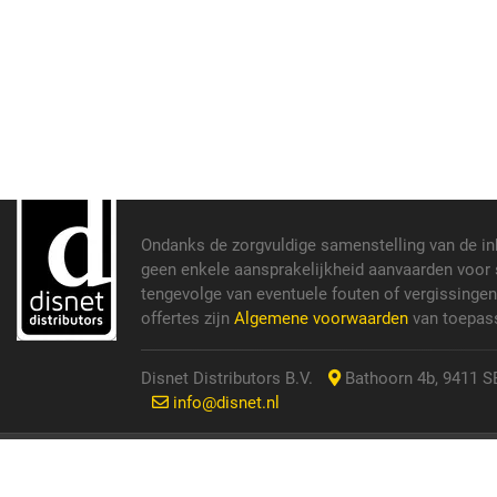
Ondanks de zorgvuldige samenstelling van de i
geen enkele aansprakelijkheid aanvaarden voor s
tengevolge van eventuele fouten of vergissinge
offertes zijn
Algemene voorwaarden
van toepass
Disnet Distributors B.V.
Bathoorn 4b, 9411 SE
info@disnet.nl
© 