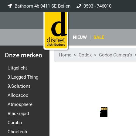
Bathoorn 4b 9411 SE Beilen
0593 - 746010
info@disnet.nl
NIEUW
|
SALE
Onze merken
Home
Godox
Godox Camera's
Uitgelicht
3 Legged Thing
9.Solutions
Allocacoc
Atmosphere
Blackrapid
Caruba
Choetech