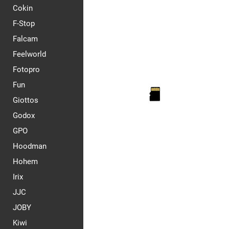
Cokin
F-Stop
Falcam
Feelworld
Fotopro
Fun
Giottos
Godox
GPO
Hoodman
Hohem
Irix
JJC
JOBY
Kiwi