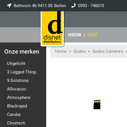
Bathoorn 4b 9411 SE Beilen
0593 - 746010
info@disnet.nl
NIEUW
|
SALE
Onze merken
Home
Godox
Godox Camera's
Uitgelicht
3 Legged Thing
9.Solutions
Allocacoc
Atmosphere
Blackrapid
Caruba
Choetech