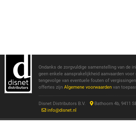
Ondanks de zorgvuldige samenstelling van de i
geen enkele aansprakelijkheid aanvaarden voor s
tengevolge van eventuele fouten of vergissinge
offertes zijn
Algemene voorwaarden
van toepass
Disnet Distributors B.V.
Bathoorn 4b, 9411 SE
info@disnet.nl
© 