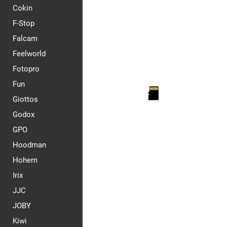
Cokin
F-Stop
Falcam
Feelworld
Fotopro
Fun
Giottos
Godox
GPO
Hoodman
Hohem
Irix
JJC
JOBY
Kiwi