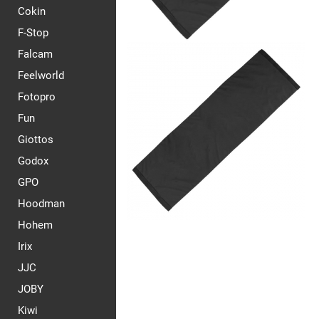
Cokin
F-Stop
Falcam
Feelworld
Fotopro
Fun
Giottos
Godox
GPO
Hoodman
Hohem
Irix
JJC
JOBY
Kiwi