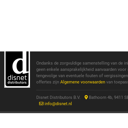
Ondanks de zorgvuldige samenstelling van de i
geen enkele aansprakelijkheid aanvaarden voor s
tengevolge van eventuele fouten of vergissinge
offertes zijn
Algemene voorwaarden
van toepass
Disnet Distributors B.V.
Bathoorn 4b, 9411 SE
info@disnet.nl
© 