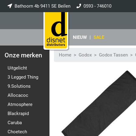
Bathoorn 4b 9411 SE Beilen
0593 - 746010
info@disnet.nl
NIEUW
|
SALE
Onze merken
Home
Godox
Godox Tassen
Uitgelicht
3 Legged Thing
9.Solutions
Allocacoc
Atmosphere
Blackrapid
Caruba
Choetech