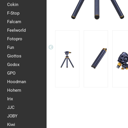
Cokin
F-Stop
Falcam
Feelworld
Fotopro
Fun
Giottos
Godox
GPO
Hoodman
Hohem
Irix
JJC
JOBY
Kiwi