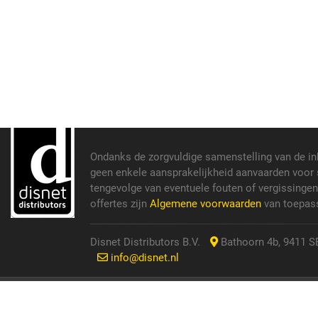
Ondanks de zorgvuldige samenstelling van de i
geen enkele aansprakelijkheid aanvaarden voor s
tengevolge van eventuele fouten of vergissinge
offertes zijn
Algemene voorwaarden
van toepass
Disnet Distributors B.V.
Bathoorn 4b, 9411 SE
info@disnet.nl
© 