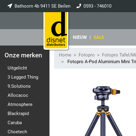
Bathoorn 4b 9411 SE Beilen
0593 - 746010
info@disnet.nl
NIEUW
|
SALE
Onze merken
Home
Fotopro
Fotopro Tafel/Mi
Fotopro A-Pod Aluminium Mini Tr
Uitgelicht
3 Legged Thing
9.Solutions
Allocacoc
Atmosphere
Blackrapid
Caruba
Choetech