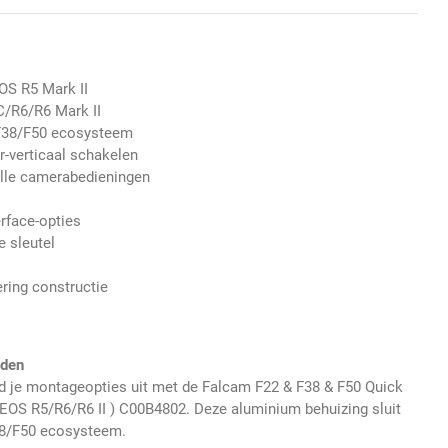
S R5 Mark II
/R6/R6 Mark II
F38/F50 ecosysteem
r-verticaal schakelen
alle camerabedieningen
erface-opties
 sleutel
p
ring constructie
eden
d je montageopties uit met de Falcam F22 & F38 & F50 Quick
OS R5/R6/R6 II ) C00B4802. Deze aluminium behuizing sluit
38/F50 ecosysteem.