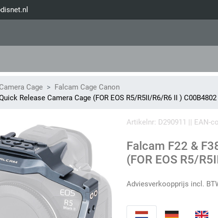
disnet.nl
 Camera Cage
Falcam Cage Canon
Quick Release Camera Cage (FOR EOS R5/R5II/R6/R6 II ) C00B4802
Artikelnr: D290911 || EAN-
Falcam F22 & F3
(FOR EOS R5/R5I
Adviesverkoopprijs incl. BT