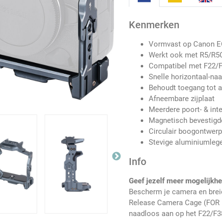
Kenmerken
Vormvast op Canon EO
Werkt ook met R5/R5C
Compatibel met F22/
Snelle horizontaal-naa
Behoudt toegang tot 
Afneembare zijplaat
Meerdere poort- & int
Magnetisch bevestigde
Circulair boogontwer
Stevige aluminiumlege
Info
Geef jezelf meer mogelijkh
Bescherm je camera en brei
Release Camera Cage (FOR E
naadloos aan op het F22/F