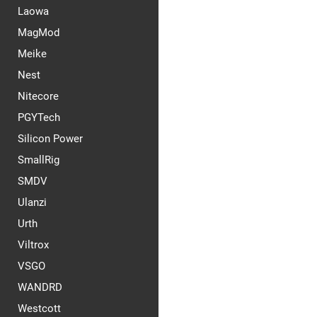
Laowa
MagMod
Meike
Nest
Nitecore
PGYTech
Silicon Power
SmallRig
SMDV
Ulanzi
Urth
Viltrox
VSGO
WANDRD
Westcott