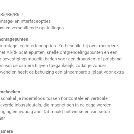
R5/R6/R6 II
ontage- en interfaceopties
ssen verschillende opstellingen
 montagepunten
 montage- en interfaceopties. Zo beschikt hij over meerdere
et ARRI-locatiepunten, snelle ontgrendelingspunten en een
k bevestigingsmogelijkheden voor een draagriem of polsband.
n van de camera blijven toegankelijk, zodat je zonder
vendien heeft de behuizing een afneembare zijplaat voor extra
amehoeken
schakel je moeiteloos tussen horizontale en verticale
everde inbussleutels, die magnetisch in de cage worden
tiging eenvoudig aan. Dit maakt het wisselen van setup
ar.
 camera