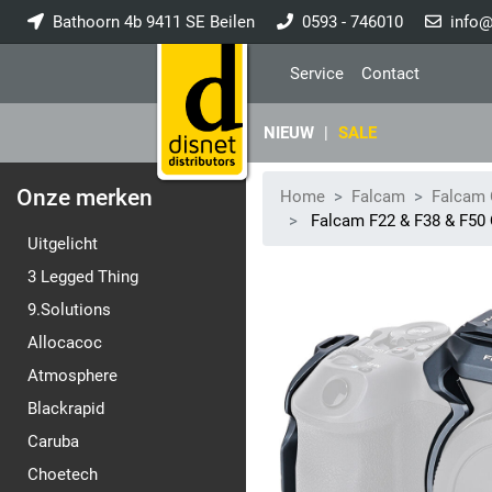
Bathoorn 4b 9411 SE Beilen
0593 - 746010
info@
Service
Contact
NIEUW
|
SALE
Onze merken
Home
Falcam
Falcam
Falcam F22 & F38 & F50 
Uitgelicht
3 Legged Thing
9.Solutions
Allocacoc
Atmosphere
Blackrapid
Caruba
Choetech