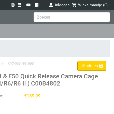
Inloggen
Winkelmandje (
0
)
code : 6974831491860
Uitprinten
8 & F50 Quick Release Camera Cage
I/R6/R6 II ) C00B4802
€139,99
W: