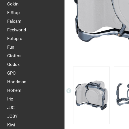
Cokin
F-Stop
Falcam
Feelworld
Fotopro
Fun
Giottos
Godox
GPO
Hoodman
Hohem
Irix
JJC
JOBY
Kiwi