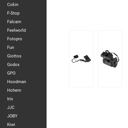
Cokin
F-Stop
Falcam
Feelworld
Fotopro
Fun
Giottos
Godox
GPO
Hoodman
Hohem
Irix
JJC
JOBY
Kiwi