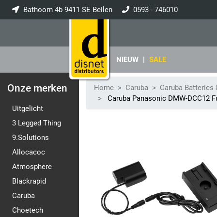
Bathoorn 4b 9411 SE Beilen
0593 - 746010
info@disnet.nl
NIEUW
|
SALE
Onze merken
Home
Caruba
Caruba Batteries
Caruba Panasonic DMW-DCC12 Full 
Uitgelicht
3 Legged Thing
9.Solutions
Allocacoc
Atmosphere
Blackrapid
Caruba
Choetech