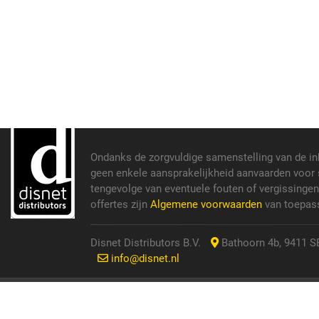
Ondanks de zorgvuldige samenstelling van de i
geen enkele aansprakelijkheid aanvaarden voor s
tengevolge van eventuele fouten of vergissinge
offertes zijn
Algemene voorwaarden
van toepass
Disnet Distributors B.V.
Bathoorn 4b, 9411 SE
info@disnet.nl
© 