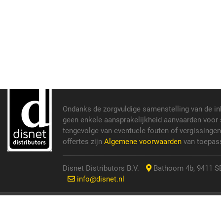
Ondanks de zorgvuldige samenstelling van de i
geen enkele aansprakelijkheid aanvaarden voor s
tengevolge van eventuele fouten of vergissinge
offertes zijn
Algemene voorwaarden
van toepass
Disnet Distributors B.V.
Bathoorn 4b, 9411 SE
info@disnet.nl
© 