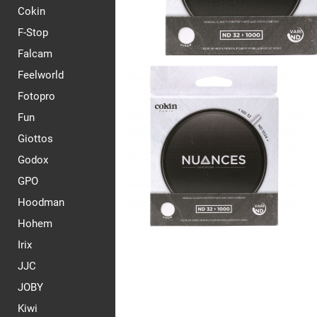
Cokin
F-Stop
Falcam
Feelworld
Fotopro
Fun
Giottos
Godox
GPO
Hoodman
Hohem
Irix
JJC
JOBY
Kiwi