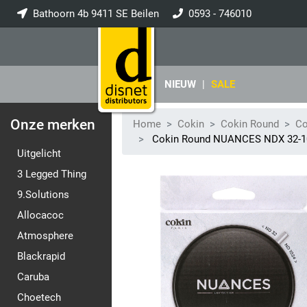
Bathoorn 4b 9411 SE Beilen
0593 - 746010
info@disnet.nl
NIEUW
|
SALE
Onze merken
Home
Cokin
Cokin Round
Co
Cokin Round NUANCES NDX 32-100
Uitgelicht
3 Legged Thing
9.Solutions
Allocacoc
Atmosphere
Blackrapid
Caruba
Choetech