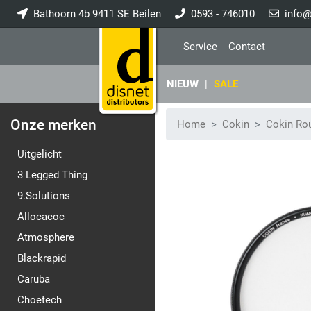
Bathoorn 4b 9411 SE Beilen
0593 - 746010
info@
Service
Contact
NIEUW
|
SALE
Onze merken
Home
Cokin
Cokin Ro
Uitgelicht
3 Legged Thing
9.Solutions
Allocacoc
Atmosphere
Blackrapid
Caruba
Choetech