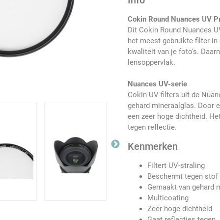
Info
Cokin Round Nuances UV P
Dit Cokin Round Nuances UV 
het meest gebruikte filter in
kwaliteit van je foto's. Daa
lensoppervlak.
Nuances UV-serie
Cokin UV-filters uit de Nua
gehard mineraalglas. Door 
een zeer hoge dichtheid. Het
tegen reflectie.
Kenmerken
Filtert UV-straling
Beschermt tegen stof 
Gemaakt van gehard m
Multicoating
Zeer hoge dichtheid
Gaat reflecties tegen