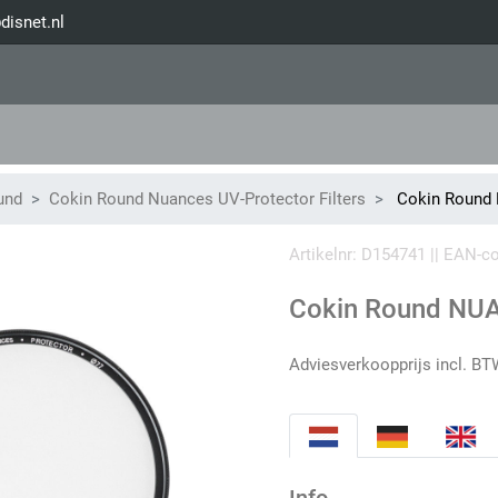
disnet.nl
und
Cokin Round Nuances UV-Protector Filters
Cokin Round
Artikelnr: D154741 || EAN-
Cokin Round NU
Adviesverkoopprijs incl. BT