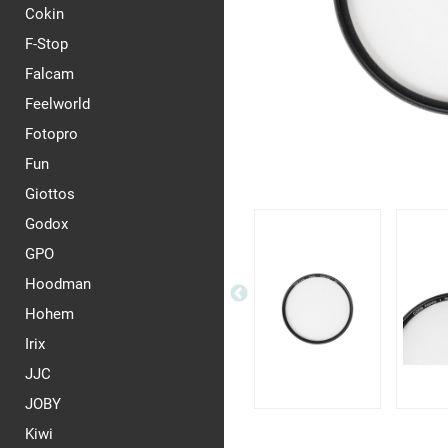
Cokin
F-Stop
Falcam
Feelworld
Fotopro
Fun
Giottos
Godox
GPO
Hoodman
Hohem
Irix
JJC
JOBY
Kiwi