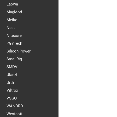
Laowa
MagMod
Meike
Nest
Nitecore
PGYTech
Silicon Power
SmallRig
SMDV
Ulanzi
Urth
Viltrox
VSGO
WANDRD
Westcott