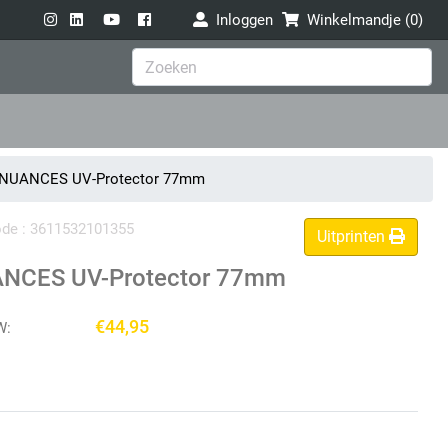
Inloggen
Winkelmandje (
0
)
 NUANCES UV-Protector 77mm
code : 3611532101355
Uitprinten
ANCES UV-Protector 77mm
€44,95
W: