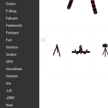
Cokin
F-Stop
Falcam
Feelworld
Fotopro
Fun
Giottos
Godox
GPO
Hoodman
Hohem
Irix
JJC
JOBY
Kiwi