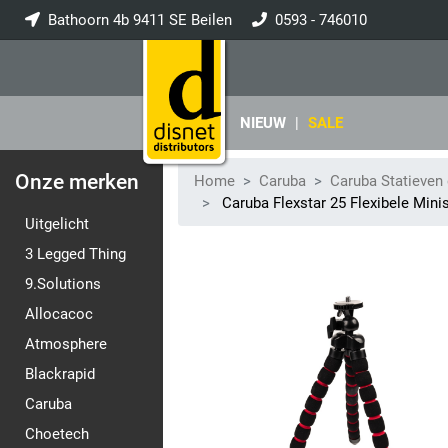
Bathoorn 4b 9411 SE Beilen
0593 - 746010
info@disnet.nl
NIEUW
|
SALE
Onze merken
Home
Caruba
Caruba Statieven
Caruba Flexstar 25 Flexibele Minis
Uitgelicht
3 Legged Thing
9.Solutions
Allocacoc
Atmosphere
Blackrapid
Caruba
Choetech