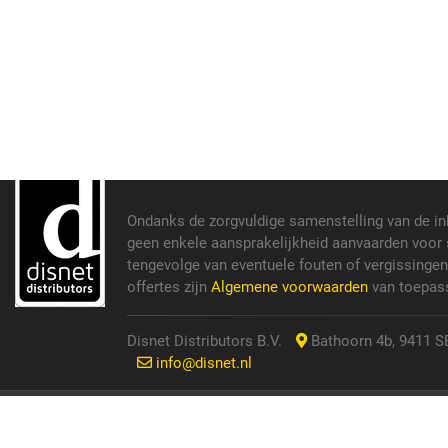
Ondanks de zorgvuldige samenstelling van de i
geen enkele aansprakelijkheid aanvaarden voor s
tengevolge van eventuele fouten of vergissinge
offertes zijn
Algemene voorwaarden
van toepass
Disnet Distributors B.V.
Bathoorn 4b, 9411 SE
info@disnet.nl
© 