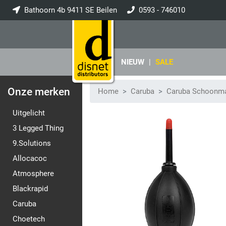
Bathoorn 4b 9411 SE Beilen
0593 - 746010
info@disnet.nl
NIEUW
|
SALE
Onze merken
Home
Caruba
Caruba Schoonma
Uitgelicht
3 Legged Thing
9.Solutions
Allocacoc
Atmosphere
Blackrapid
Caruba
Choetech