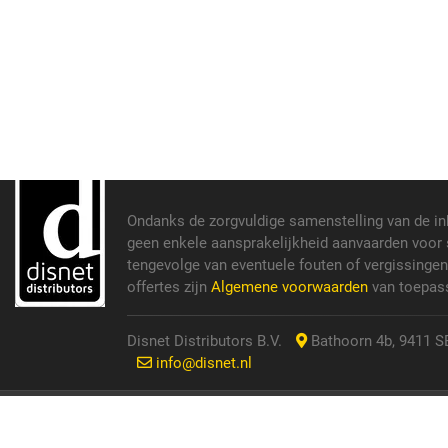
Ondanks de zorgvuldige samenstelling van de i
geen enkele aansprakelijkheid aanvaarden voor s
tengevolge van eventuele fouten of vergissinge
offertes zijn
Algemene voorwaarden
van toepass
Disnet Distributors B.V.
Bathoorn 4b, 9411 SE
info@disnet.nl
© 