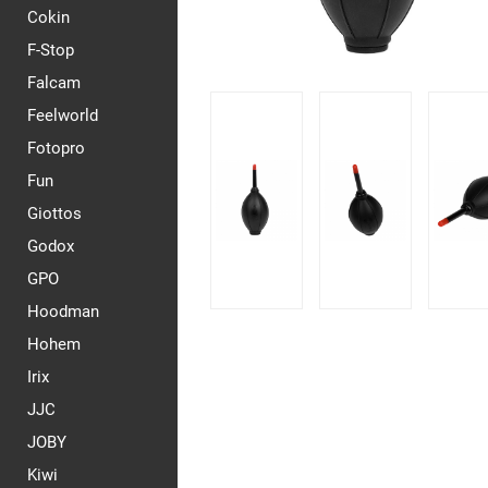
Cokin
F-Stop
Falcam
Feelworld
Fotopro
Fun
Giottos
Godox
GPO
Hoodman
Hohem
Irix
JJC
JOBY
Kiwi