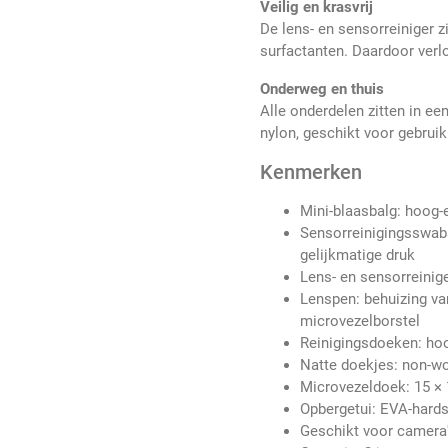
Veilig en krasvrij
De lens- en sensorreiniger z
surfactanten. Daardoor verlo
Onderweg en thuis
Alle onderdelen zitten in e
nylon, geschikt voor gebruik
Kenmerken
Mini-blaasbalg: hoog-e
Sensorreinigingsswabs:
gelijkmatige druk
Lens- en sensorreinige
Lenspen: behuizing va
microvezelborstel
Reinigingsdoeken: hoo
Natte doekjes: non-wo
Microvezeldoek: 15 ×
Opbergetui: EVA-hards
Geschikt voor camera'