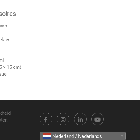
soires
swab
oekjes
ml
5 × 15 cm)
ssue
kheid
sten,
Nederland / Nederlands