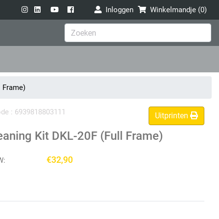
Inloggen
Winkelmandje (
0
)
l Frame)
code : 6939818803111
Uitprinten
ning Kit DKL-20F (Full Frame)
€32,90
W: