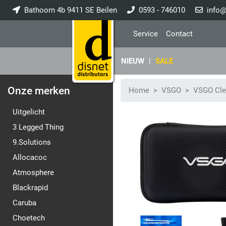
Bathoorn 4b 9411 SE Beilen
0593 - 746010
info@
Service
Contact
NIEUW
|
SALE
Onze merken
Home
VSGO
VSGO Cle
Uitgelicht
3 Legged Thing
9.Solutions
Allocacoc
Atmosphere
Blackrapid
Caruba
Choetech