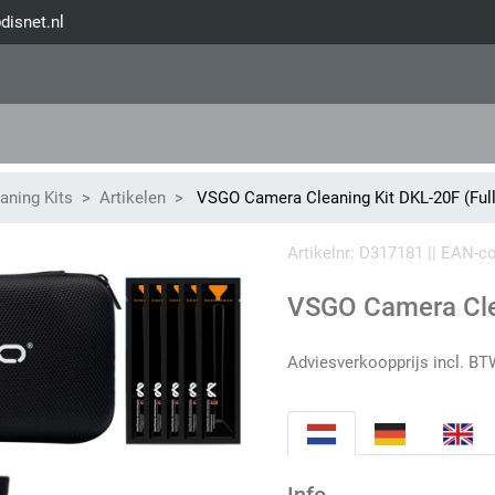
disnet.nl
aning Kits
Artikelen
VSGO Camera Cleaning Kit DKL-20F (Ful
Artikelnr: D317181 || EAN-
VSGO Camera Clea
Adviesverkoopprijs incl. BT