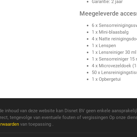
Garantie: 2 jaar
Meegeleverde acces
6 x Sensorreinigings
1 x Mini-blaasbalg
4 x Natte reinigingsd
1 x Lenspen
1 x Lensreiniger 30 ml
1 x Sensorreiniger 15 
4 x Microvezeldoek (1
50 x Lensreinigingsti
1 x Opbergetui
de inhoud van deze website kan Disnet BV geen enkele aansprakelij
rect, tengevolge van eventuele fouten of vergissingen Op onze dien
orwaarden
van toepassing .