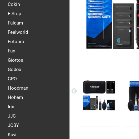
Cokin
F-Stop
Falcam
Feelworld
Fotopro
Fun
Giottos
Godox
GPO
Hoodman
Hohem
Irix
JJC
JOBY
Kiwi