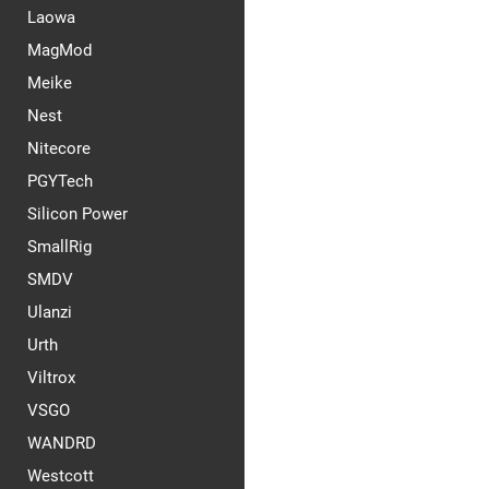
Laowa
MagMod
Meike
Nest
Nitecore
PGYTech
Silicon Power
SmallRig
SMDV
Ulanzi
Urth
Viltrox
VSGO
WANDRD
Westcott