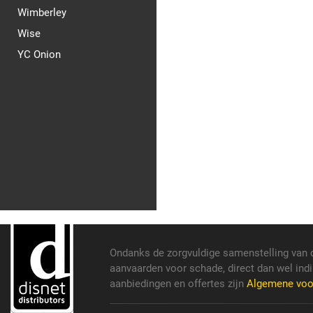
Wimberley
Wise
YC Onion
Ondanks de zorgvuldige samenstelling van 
aanvaarden voor schade, direct dan wel indi
aanbiedingen en offertes zijn
Algemene vo