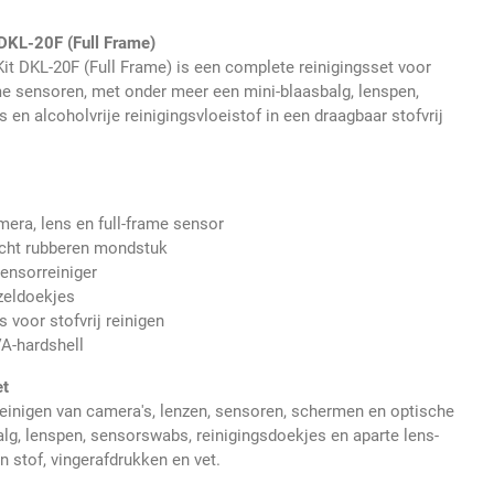
DKL-20F (Full Frame)
t DKL-20F (Full Frame) is een complete reinigingsset voor
ame sensoren, met onder meer een mini-blaasbalg, lenspen,
 en alcoholvrije reinigingsvloeistof in een draagbaar stofvrij
era, lens en full-frame sensor
acht rubberen mondstuk
sensorreiniger
zeldoekjes
 voor stofvrij reinigen
A-hardshell
et
 reinigen van camera's, lenzen, sensoren, schermen en optische
alg, lenspen, sensorswabs, reinigingsdoekjes en aparte lens-
n stof, vingerafdrukken en vet.