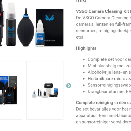
Info
VSGO Camera Cleaning Kit 
De VSGO Camera Cleaning Ki
camera's, lenzen en full-fr
sensorpen, reinigingsdoekjes
etui.
Highlights
Complete set voor cam
Mini-blaasbalg met z
Alcoholvrije lens- en 
Herbruikbare microve
Sensorreinigingsswabs
Draagbaar etui met EV
Complete reiniging in één s
De set bevat alles voor het
apparatuur. Een mini-blaasb
en sensorreiniger verwijdere