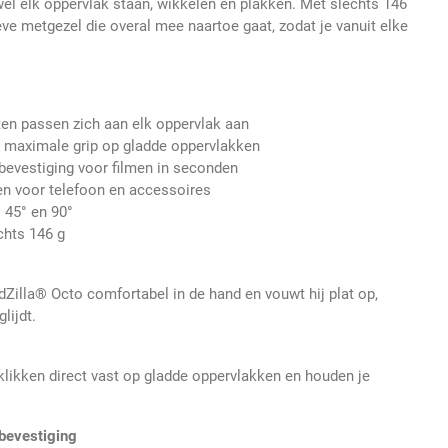
wel elk oppervlak staan, wikkelen en plakken. Met slechts 146
ve metgezel die overal mee naartoe gaat, zodat je vanuit elke
oten passen zich aan elk oppervlak aan
 maximale grip op gladde oppervlakken
evestiging voor filmen in seconden
n voor telefoon en accessoires
 45° en 90°
chts 146 g
dZilla® Octo comfortabel in de hand en vouwt hij plat op,
lijdt.
likken direct vast op gladde oppervlakken en houden je
bevestiging