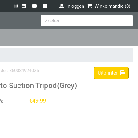
Inloggen
Winkelmandje (
0
)
code : 850084924026
Uitprinten
to Suction Tripod(Grey)
€49,99
W: