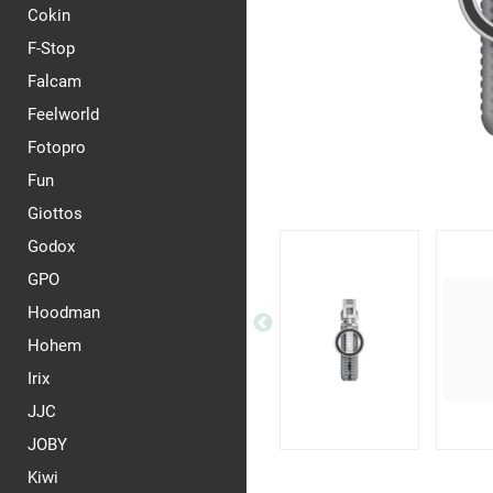
Cokin
F-Stop
Falcam
Feelworld
Fotopro
Fun
Giottos
Godox
GPO
Hoodman
Hohem
Irix
JJC
JOBY
Kiwi