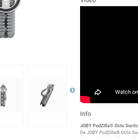
Video
Info
JOBY PodZilla® Octo Suctio
De JOBY PodZilla® Octo Suct