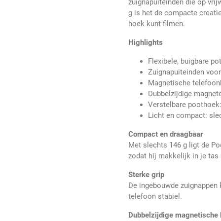
zuignapuiteinden die op vrij
g is het de compacte creatie
hoek kunt filmen.
Highlights
Flexibele, buigbare p
Zuignapuiteinden voor
Magnetische telefoonb
Dubbelzijdige magnete
Verstelbare poothoek:
Licht en compact: sle
Compact en draagbaar
Met slechts 146 g ligt de Po
zodat hij makkelijk in je tas g
Sterke grip
De ingebouwde zuignappen k
telefoon stabiel.
Dubbelzijdige magnetische 