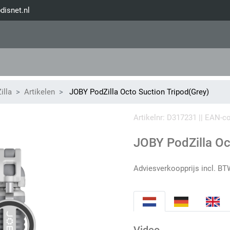
disnet.nl
illa
Artikelen
JOBY PodZilla Octo Suction Tripod(Grey)
Artikelnr: D317231 || EAN-
JOBY PodZilla Oc
Adviesverkoopprijs incl. BT