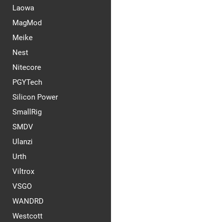
Laowa
MagMod
Meike
Nest
Nitecore
PGYTech
Silicon Power
SmallRig
SMDV
Ulanzi
Urth
Viltrox
VSGO
WANDRD
Westcott