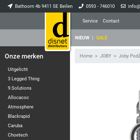
Bathoorn 4b 9411 SE Beilen
0593 - 746010
info@
Service
Contact
NIEUW
|
SALE
Onze merken
Home
JOBY
Joby PodZ
Uitgelicht
3 Legged Thing
9.Solutions
Allocacoc
Atmosphere
Blackrapid
Caruba
Choetech