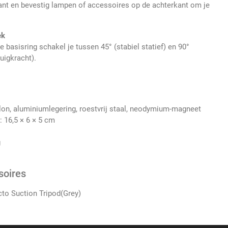
kant en bevestig lampen of accessoires op de achterkant om je
ek
 basisring schakel je tussen 45° (stabiel statief) en 90°
uigkracht).
ylon, aluminiumlegering, roestvrij staal, neodymium-magneet
: 16,5 × 6 × 5 cm
g
soires
to Suction Tripod(Grey)