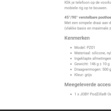
Klik je telefoon op de voor
mobiele rig op te bouwen.
45°/90° verstelbare pootho
Met een simpele draai aan de
(vlakke basis en maximale z
Kenmerken
Model: PZ01
Materiaal: silicone, n
Ingeklapte afmetingen
Gewicht: 146 g ± 10 g
Draagvermogen: 500 
Kleur: grijs
Meegeleverde acces
1 x JOBY PodZilla® Oc