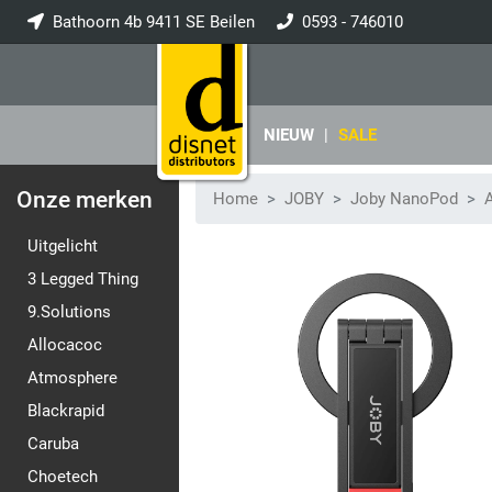
Bathoorn 4b 9411 SE Beilen
0593 - 746010
info@disnet.nl
NIEUW
|
SALE
Onze merken
Home
JOBY
Joby NanoPod
A
Uitgelicht
3 Legged Thing
9.Solutions
Allocacoc
Atmosphere
Blackrapid
Caruba
Choetech