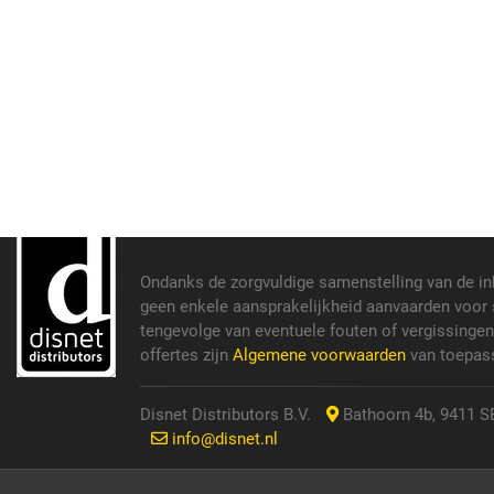
Ondanks de zorgvuldige samenstelling van de i
geen enkele aansprakelijkheid aanvaarden voor s
tengevolge van eventuele fouten of vergissinge
offertes zijn
Algemene voorwaarden
van toepass
Disnet Distributors B.V.
Bathoorn 4b, 9411 SE
info@disnet.nl