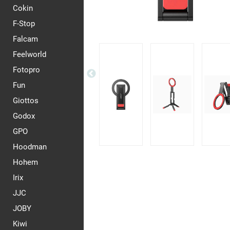
Cokin
F-Stop
Falcam
Feelworld
Fotopro
Fun
Giottos
Godox
GPO
Hoodman
Hohem
Irix
JJC
JOBY
Kiwi