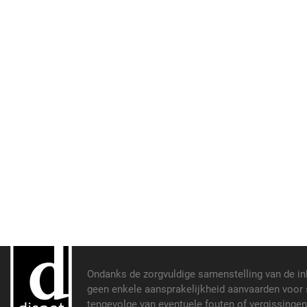
Ondanks de zorgvuldige samenstelling van de i
geen enkele aansprakelijkheid aanvaarden voor s
tengevolge van eventuele fouten of vergissinge