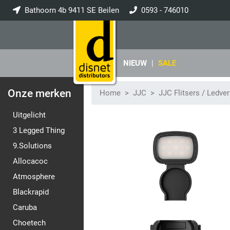
Bathoorn 4b 9411 SE Beilen
0593 - 746010
info@disnet.nl
NIEUW
|
SALE
Onze merken
Home
JJC
JJC Flitsers / Ledver
Uitgelicht
3 Legged Thing
9.Solutions
Allocacoc
Atmosphere
Blackrapid
Caruba
Choetech