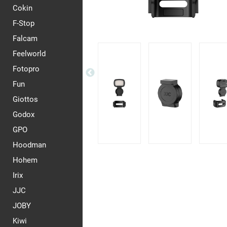
Cokin
F-Stop
Falcam
Feelworld
Fotopro
Fun
Giottos
Godox
GPO
Hoodman
Hohem
Irix
JJC
JOBY
Kiwi