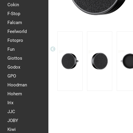
Cokin
F-Stop
Falcam
Feelworld
Fotopro
Fun
Giottos
Godox
GPO
Hoodman
Hohem
Irix
JJC
JOBY
Kiwi