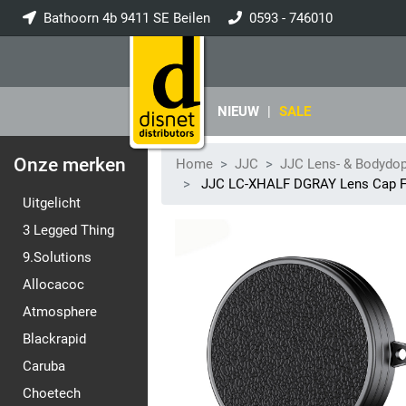
Bathoorn 4b 9411 SE Beilen
0593 - 746010
info@disnet.nl
NIEUW
|
SALE
Onze merken
Home
JJC
JJC Lens- & Bodydo
JJC LC-XHALF DGRAY Lens Cap FU
Uitgelicht
3 Legged Thing
9.Solutions
Allocacoc
Atmosphere
Blackrapid
Caruba
Choetech