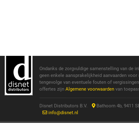
Ondanks de zorgvuldige samenstelling van de i
geen enkele aansprakelijkheid aanvaarden voor s
tengevolge van eventuele fouten of vergissinge
offertes zijn
Algemene voorwaarden
van toepass
Disnet Distributors B.V.
Bathoorn 4b, 9411 SE
info@disnet.nl
© 