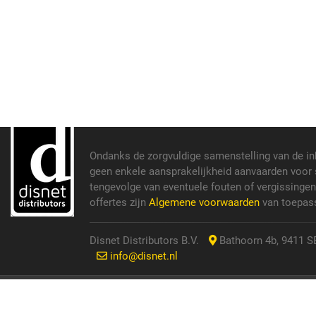
Ondanks de zorgvuldige samenstelling van de i
geen enkele aansprakelijkheid aanvaarden voor s
tengevolge van eventuele fouten of vergissinge
offertes zijn
Algemene voorwaarden
van toepass
Disnet Distributors B.V.
Bathoorn 4b, 9411 SE
info@disnet.nl
© 