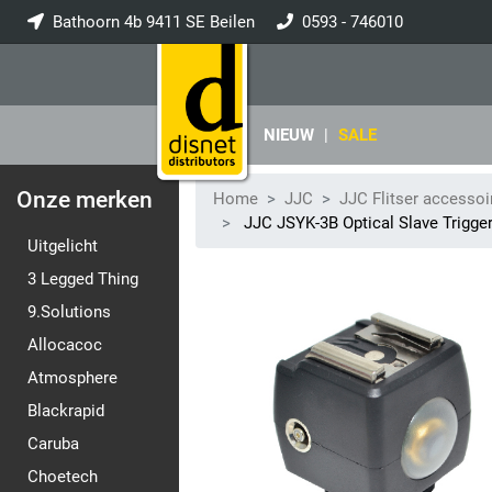
Bathoorn 4b 9411 SE Beilen
0593 - 746010
info@disnet.nl
NIEUW
|
SALE
Onze merken
Home
JJC
JJC Flitser accessoi
JJC JSYK-3B Optical Slave Trigge
Uitgelicht
3 Legged Thing
9.Solutions
Allocacoc
Atmosphere
Blackrapid
Caruba
Choetech