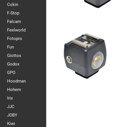
Cokin
F-Stop
Falcam
Feelworld
Fotopro
Fun
Giottos
Godox
GPO
Hoodman
Hohem
Irix
JJC
JOBY
Kiwi