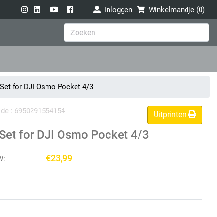
Inloggen
Winkelmandje (
0
)
 Set for DJI Osmo Pocket 4/3
code : 6950291554154
Uitprinten
 Set for DJI Osmo Pocket 4/3
€23,99
W: