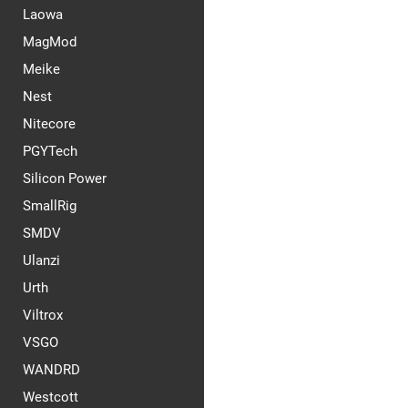
Laowa
MagMod
Meike
Nest
Nitecore
PGYTech
Silicon Power
SmallRig
SMDV
Ulanzi
Urth
Viltrox
VSGO
WANDRD
Westcott