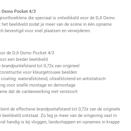
JI Osmo Pocket 4/3
groothoeklens die speciaal is ontwikkeld voor de DJI Osmo
t het beeldveld zodat je meer van de scène in één opname
ch bevestigd voor snel plaatsen en verwijderen.
oor de DJI Osmo Pocket 4/3
oor een breder beeldveld
e brandpuntafstand tot 0,72x van origineel
constructie voor kleurgetrouwe beelden
 coating: waterafstotend, olieafstotend en antistatisch
ing voor snelle montage en demontage
ame dat de cardanwerking niet verstoort
eint de effectieve brandpuntafstand tot 0,72x van de originele
 beeldveld ontstaat. Zo leg je meer van de omgeving vast in
al handig is bij vloggen, landschappen en opnames in krappe