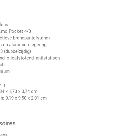
lens
Osmo Pocket 4/3
ectieve brandpuntafstand)
as en aluminiumlegering
3 (dubbelzijdig)
d, olieafstotend, antistatisch
sch
inium
6 g
34 x 1,73 x 0,74 cm
: 9,19 x 9,50 x 2,01 cm
soires
Lens