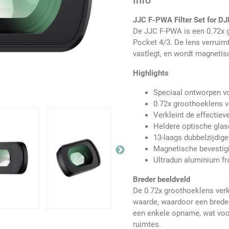
Info
JJC F-PWA Filter Set for D
De JJC F-PWA is een 0.72x 
Pocket 4/3. De lens verruim
vastlegt, en wordt magnetis
Highlights
Speciaal ontworpen v
0.72x groothoeklens v
Verkleint de effectiev
Heldere optische glas
13-laags dubbelzijdige
Magnetische bevestig
Ultradun aluminium fr
Breder beeldveld
De 0.72x groothoeklens verkl
waarde, waardoor een breder
een enkele opname, wat voor
ruimtes.