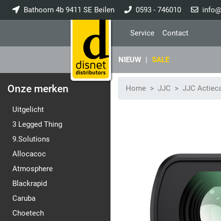
Bathoorn 4b 9411 SE Beilen
0593 - 746010
info@
Service
Contact
NIEUW
|
SALE
Onze merken
Home
JJC
JJC Actiec
Uitgelicht
3 Legged Thing
9.Solutions
Allocacoc
Atmosphere
Blackrapid
Caruba
Choetech