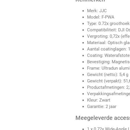
Merk: JJC
Model: F-PWA
Type: 0.72x groothoek
Compatibiliteit: DJI 
Vergroting: 0,72x (eff
Materiaal: Optisch gl
Aantal coatinglagen: 1
Coating: Waterafstoten
Bevestiging: Magneti
Frame: Ultradun alum
Gewicht (netto): 5,4 g
Gewicht (verpakt): 51,
Productafmetingen: 2,
Verpakkingsafmetingen
Kleur: Zwart
Garantie: 2 jaar
Meegeleverde acces
1 x 0.72x Wide-Angle 