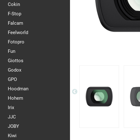
Cokin
F-Stop
Falcam
Feelworld
Fotopro
Fun
Giottos
Godox
GPO
Hoodman
Hohem
Irix
JJC
JOBY
Kiwi