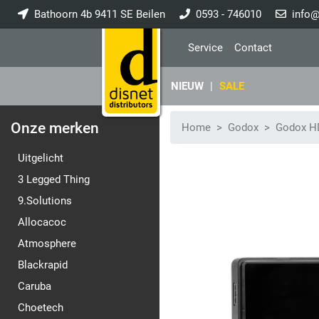
Bathoorn 4b 9411 SE Beilen
0593 - 746010
info@
Service
Contact
NIEUW
|
SALE
Onze merken
Home
Godox
Godox HD
Uitgelicht
3 Legged Thing
9.Solutions
Allocacoc
Atmosphere
Blackrapid
Caruba
Choetech