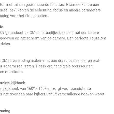
or met tal van geavanceerde functies. Hiermee kunt u een
riaal bekijken en de belichting, focus en andere parameters
ssing voor het filmen buiten.
ie
709 garandeert de GM55 natuurlijke beelden met een betere
gegeven op het scherm van de camera. Een perfecte keuze om
rdelen.
 GM55 verbinding maken met een draadloze zender en real-
r scherm realiseren. Het is erg handig als regisseur en
ten monitoren.
trekte kijkhoek
en kijkhoek van 160º / 160º en zorgt voor consistente,
 het door een paar kijkers vanuit verschillende hoeken wordt
euning