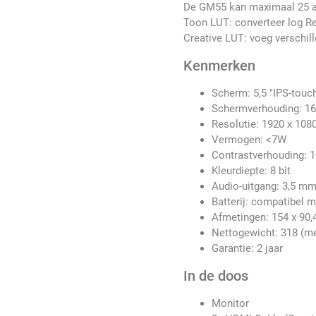
De GM55 kan maximaal 25 aa
Toon LUT: converteer log R
Creative LUT: voeg verschil
Kenmerken
Scherm: 5,5 "IPS-touc
Schermverhouding: 16
Resolutie: 1920 x 108
Vermogen: <7W
Contrastverhouding: 1
Kleurdiepte: 8 bit
Audio-uitgang: 3,5 m
Batterij: compatibel m
Afmetingen: 154 x 90,
Nettogewicht: 318 (me
Garantie: 2 jaar
In de doos
Monitor