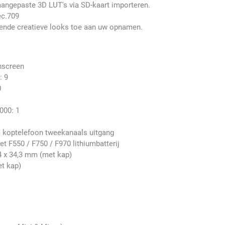
ngepaste 3D LUT's via SD-kaart importeren.
ec.709
lende creatieve looks toe aan uw opnamen.
hscreen
: 9
0
000: 1
m koptelefoon tweekanaals uitgang
et F550 / F750 / F970 lithiumbatterij
4 x 34,3 mm (met kap)
t kap)