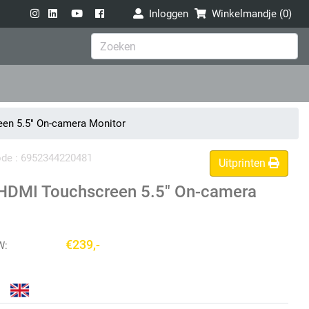
Inloggen
Winkelmandje (
0
)
n 5.5" On-camera Monitor
code : 6952344220481
Uitprinten
DMI Touchscreen 5.5" On-camera
€239,-
W: