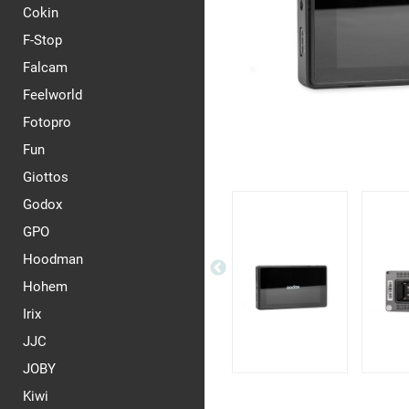
Cokin
F-Stop
Falcam
Feelworld
Fotopro
Fun
Giottos
Godox
GPO
Hoodman
Hohem
Irix
JJC
JOBY
Kiwi