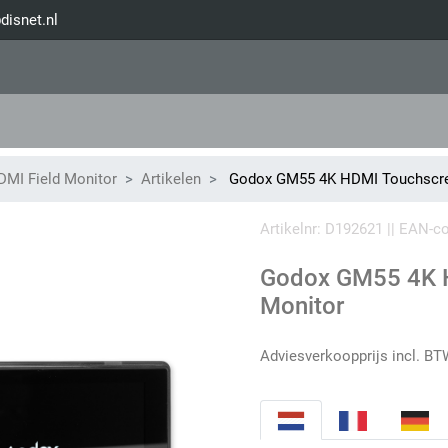
disnet.nl
MI Field Monitor
Artikelen
Godox GM55 4K HDMI Touchscree
Artikelnr: D192621 || EAN-
Godox GM55 4K H
Monitor
Adviesverkoopprijs incl. BT