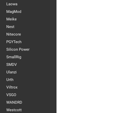
Laowa
MagMod
Meike
Nest
Nitecore
PGYTech
Silicon Power
SmallRig
SMDV
Ulanzi
Urth
Viltrox
VSGO
WANDRD
Westcott