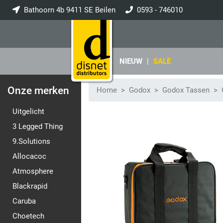
Bathoorn 4b 9411 SE Beilen
0593 - 746010
info@disnet.nl
NIEUW
|
SALE
Onze merken
Home
Godox
Godox Tassen
Uitgelicht
3 Legged Thing
9.Solutions
Allocacoc
Atmosphere
Blackrapid
Caruba
Choetech