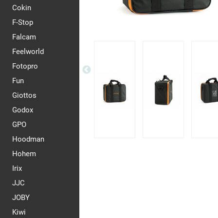
Cokin
F-Stop
Falcam
Feelworld
Fotopro
Fun
Giottos
Godox
GPO
Hoodman
Hohem
Irix
JJC
JOBY
Kiwi