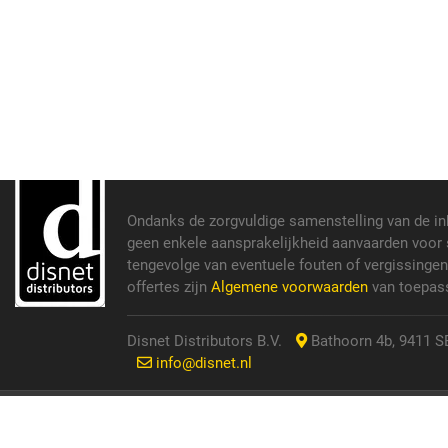
Ondanks de zorgvuldige samenstelling van de i
geen enkele aansprakelijkheid aanvaarden voor s
tengevolge van eventuele fouten of vergissinge
offertes zijn
Algemene voorwaarden
van toepass
Disnet Distributors B.V.
Bathoorn 4b, 9411 SE
info@disnet.nl
© 