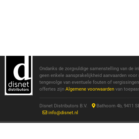
Ondanks de zorgvuldige samenstelling van de i
geen enkele aansprakelijkheid aanvaarden voor s
tengevolge van eventuele fouten of vergissinge
offertes zijn
Algemene voorwaarden
van toepass
Disnet Distributors B.V.
Bathoorn 4b, 9411 SE
info@disnet.nl
© 