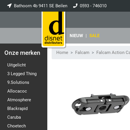
Bathoorn 4b 9411 SE Beilen
0593 - 746010
info@disnet.nl
NIEUW
|
SALE
Onze merken
Home
Falcam
Falcam Action 
Uitgelicht
3 Legged Thing
9.Solutions
Allocacoc
Atmosphere
Blackrapid
Caruba
Choetech