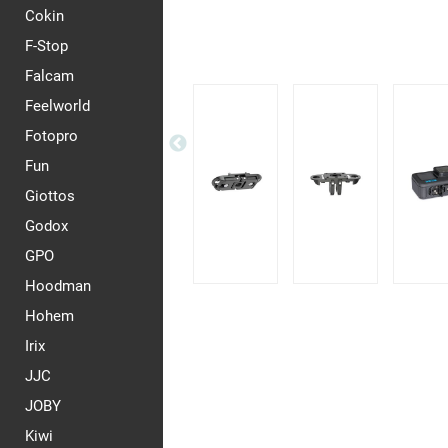
Cokin
F-Stop
Falcam
Feelworld
Fotopro
Fun
Giottos
Godox
GPO
Hoodman
Hohem
Irix
JJC
JOBY
Kiwi