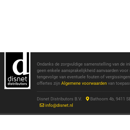
Ondanks de zorgvuldige samenstelling van de i
geen enkele aansprakelijkheid aanvaarden voor s
tengevolge van eventuele fouten of vergissinge
offertes zijn
Algemene voorwaarden
van toepass
Disnet Distributors B.V.
Bathoorn 4b, 9411 SE
info@disnet.nl
© 