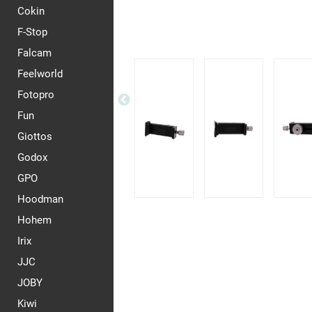
Cokin
F-Stop
Falcam
Feelworld
Fotopro
Fun
Giottos
Godox
GPO
Hoodman
Hohem
Irix
JJC
JOBY
Kiwi