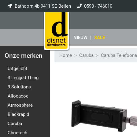
Bathoorn 4b 9411 SE Beilen
0593 - 746010
info@disnet.nl
NIEUW
|
SALE
Onze merken
Home
Caruba
Caruba Telefoon
Uitgelicht
3 Legged Thing
9.Solutions
Allocacoc
Atmosphere
Blackrapid
Caruba
Choetech