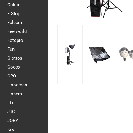
Cokin
F-Stop
Falcam
Feelworld
Fotopro
Fun
Giottos
Godox
GPO
Hoodman
Hohem
Irix
JJC
JOBY
Kiwi