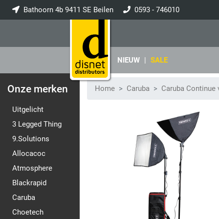
Bathoorn 4b 9411 SE Beilen
0593 - 746010
info@disnet.nl
NIEUW
|
SALE
Onze merken
Home
Caruba
Caruba Continue v
Uitgelicht
3 Legged Thing
9.Solutions
Allocacoc
Atmosphere
Blackrapid
Caruba
Choetech