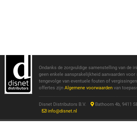
Ondanks de zorgvuldige samenstelling van de i
geen enkele aansprakelijkheid aanvaarden voor s
tengevolge van eventuele fouten of vergissinge
offertes zijn
Algemene voorwaarden
van toepass
Disnet Distributors B.V.
Bathoorn 4b, 9411 SE
info@disnet.nl
© 