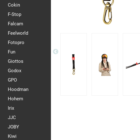
Cokin
F-Stop
Falcam
Feelworld
Fotopro
Fun
Giottos
Godox
GPO
Hoodman
Hohem
Irix
JJC
JOBY
Kiwi