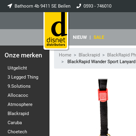
Bathoorn 4b 9411 SE Beilen
0593 - 746010
info@disnet.nl
NIEUW
|
SALE
Onze merken
Home
Blackrapid
BlackRapid P
BlackRapid Wander Sport Lanyard 
Uitgelicht
3 Legged Thing
9.Solutions
Allocacoc
Atmosphere
Blackrapid
Caruba
Choetech