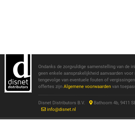
Ondanks de zorgvuldige samenstelling van de i
geen enkele aansprakelijkheid aanvaarden voor s
tengevolge van eventuele fouten of vergissinge
offertes zijn
Algemene voorwaarden
van toepass
Disnet Distributors B.V.
Bathoorn 4b, 9411 SE
info@disnet.nl
© 