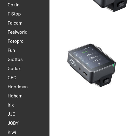
Cokin
F-Stop
Falcam
Feelworld
Fotopro
Fun
Giottos
Godox
GPO
Hoodman
Hohem
Irix
JJC
JOBY
Kiwi