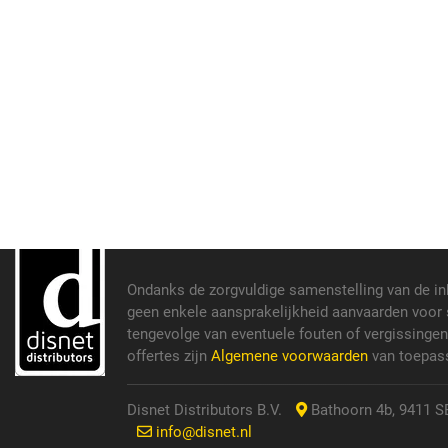
Ondanks de zorgvuldige samenstelling van de i
geen enkele aansprakelijkheid aanvaarden voor s
tengevolge van eventuele fouten of vergissinge
offertes zijn
Algemene voorwaarden
van toepass
Disnet Distributors B.V.
Bathoorn 4b, 9411 SE
info@disnet.nl