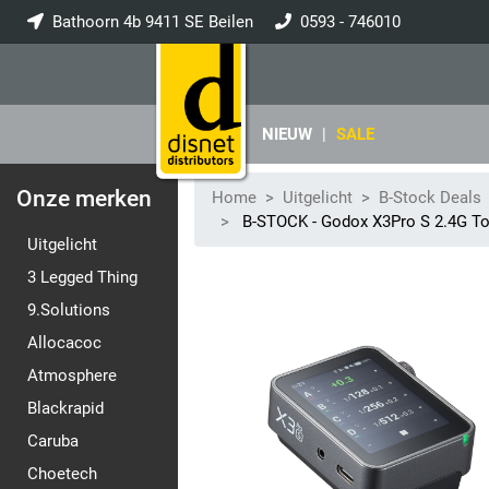
Bathoorn 4b 9411 SE Beilen
0593 - 746010
info@disnet.nl
NIEUW
|
SALE
Onze merken
Home
Uitgelicht
B-Stock Deals
B-STOCK - Godox X3Pro S 2.4G Tou
Uitgelicht
3 Legged Thing
9.Solutions
Allocacoc
Atmosphere
Blackrapid
Caruba
Choetech