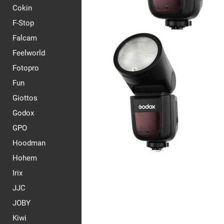
Cokin
F-Stop
Falcam
Feelworld
Fotopro
Fun
Giottos
Godox
GPO
Hoodman
Hohem
Irix
JJC
JOBY
Kiwi