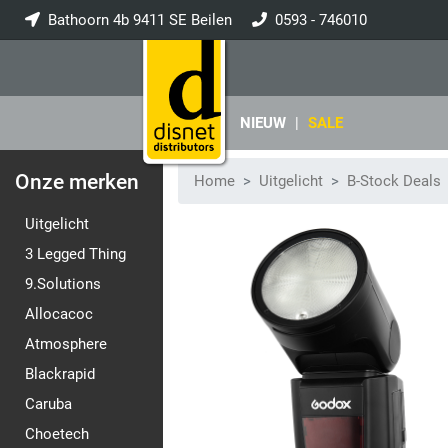
Bathoorn 4b 9411 SE Beilen
0593 - 746010
info@disnet.nl
NIEUW
|
SALE
Onze merken
Home
Uitgelicht
B-Stock Deals
Uitgelicht
3 Legged Thing
9.Solutions
Allocacoc
Atmosphere
Blackrapid
Caruba
Choetech