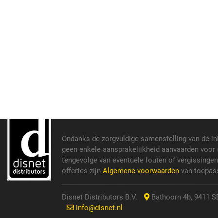
Ondanks de zorgvuldige samenstelling van de i
geen enkele aansprakelijkheid aanvaarden voor s
tengevolge van eventuele fouten of vergissinge
offertes zijn
Algemene voorwaarden
van toepass
Disnet Distributors B.V.
Bathoorn 4b, 9411 SE
info@disnet.nl