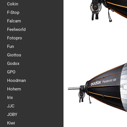
Cokin
F-Stop
Falcam
Feelworld
Fotopro
Fun
Giottos
Godox
GPO
Hoodman
Hohem
Irix
JJC
JOBY
Kiwi