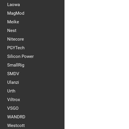
Laowa
MagMod
Meike
Nest
Nitecore
PGYTech
Silicon Power
SmallRig
SMDV
Ulanzi
Urth
Viltrox
VSGO
WANDRD
Westcott