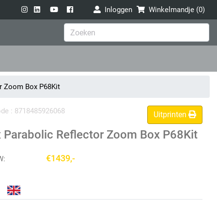
Inloggen
Winkelmandje (
0
)
or Zoom Box P68Kit
code : 8718485926068
Uitprinten
Parabolic Reflector Zoom Box P68Kit
€1439,-
W: