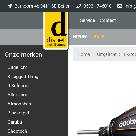
Bathoorn 4b 9411 SE Beilen
0593 - 746010
info@
Service
Contact
NIEUW
|
SALE
Onze merken
Home
Uitgelicht
B-Sto
Uitgelicht
3 Legged Thing
9.Solutions
Allocacoc
Atmosphere
Blackrapid
Caruba
Choetech