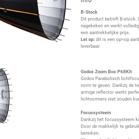
Info
B-Stock
Dit product betreft B-stock.
nagekeken en werkt volledig
een aantrekkelijke prijs.
Let op:
dit is een op=op aanb
leverbaar.
Godox Zoom Box P68Kit
Godox Parabolisch lichtfoc
vorm te geven. Dankzij de t
armige reflector werkt perfe
lichtvormers niet zouden ku
Focussysteem
Dankzij het focussysteem kri
Door de makkelijk te gebruik
bereiken.