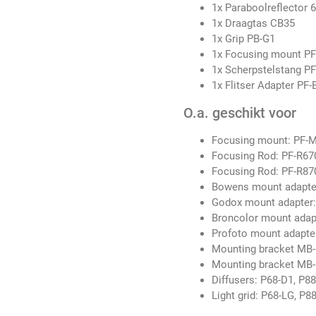
1x Paraboolreflector 
1x Draagtas CB35
1x Grip PB-G1
1x Focusing mount P
1x Scherpstelstang P
1x Flitser Adapter PF
O.a. geschikt voor
Focusing mount: PF-
Focusing Rod: PF-R670
Focusing Rod: PF-R870
Bowens mount adapte
Godox mount adapter
Broncolor mount adap
Profoto mount adapte
Mounting bracket MB-
Mounting bracket MB-
Diffusers: P68-D1, P8
Light grid: P68-LG, P8