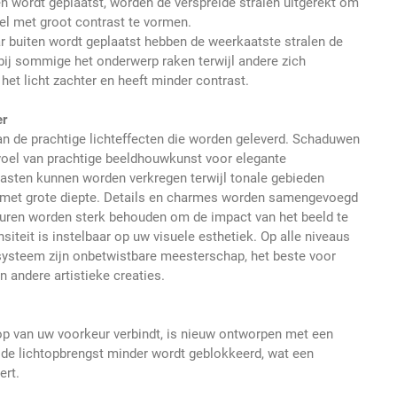
en wordt geplaatst, worden de verspreide stralen uitgerekt om
el met groot contrast te vormen.
ar buiten wordt geplaatst hebben de weerkaatste stralen de
rbij sommige het onderwerp raken terwijl andere zich
het licht zachter en heeft minder contrast.
er
van de prachtige lichteffecten die worden geleverd. Schaduwen
oel van prachtige beeldhouwkunst voor elegante
trasten kunnen worden verkregen terwijl tonale gebieden
t, met grote diepte. Details en charmes worden samengevoegd
euren worden sterk behouden om de impact van het beeld te
nsiteit is instelbaar op uw visuele esthetiek. Op alle niveaus
t systeem zijn onbetwistbare meesterschap, het beste voor
n andere artistieke creaties.
kop van uw voorkeur verbindt, is nieuw ontworpen met een
 de lichtopbrengst minder wordt geblokkeerd, wat een
ert.