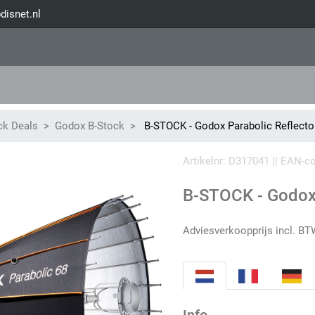
disnet.nl
ck Deals
Godox B-Stock
B-STOCK - Godox Parabolic Reflect
Artikelnr: D317041 || EAN-
B-STOCK - Godox 
Adviesverkoopprijs incl. BT