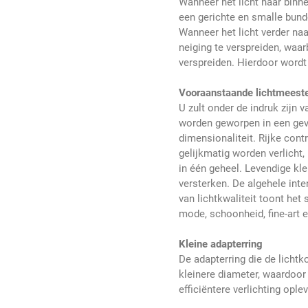
Wanneer het licht naar binn
een gerichte en smalle bund
Wanneer het licht verder na
neiging te verspreiden, waa
verspreiden. Hierdoor wordt 
Vooraanstaande lichtmeest
U zult onder de indruk zijn 
worden geworpen in een gev
dimensionaliteit. Rijke con
gelijkmatig worden verlich
in één geheel. Levendige kl
versterken. De algehele inte
van lichtkwaliteit toont he
mode, schoonheid, fine-art e
Kleine adapterring
De adapterring die de licht
kleinere diameter, waardoor
efficiëntere verlichting oplev