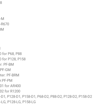
68
F-M
F-R670
-BM
M
 for P68, P88
 for P128, P158
r: PF-BM
:PF-GM
ter: PF-BRM
r:PF-PM
01 for AR400
02 for R1200
8-D1, P128-D1, P158-D1, P68-D2, P88-D2, P128-D2, P158-D2
8-LG, P128-LG, P158-LG