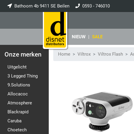
Bathoorn 4b 9411 SE Beilen
0593 - 746010
info@disnet.nl
NIEUW
|
SALE
Onze merken
Home
Viltrox
Viltrox Flash
Ar
Uitgelicht
3 Legged Thing
9.Solutions
Allocacoc
Atmosphere
Blackrapid
Caruba
Choetech