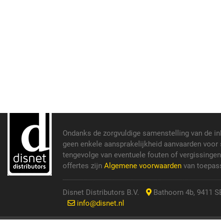
Ondanks de zorgvuldige samenstelling van de i
geen enkele aansprakelijkheid aanvaarden voor s
tengevolge van eventuele fouten of vergissinge
offertes zijn
Algemene voorwaarden
van toepass
Disnet Distributors B.V.
Bathoorn 4b, 9411 SE
info@disnet.nl