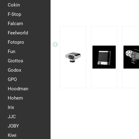
Cokin
F-Stop
Falcam
Feelworld
Fotopro
Fun
Giottos
Godox
GPO
Hoodman
Hohem
Irix
JJC
JOBY
Kiwi