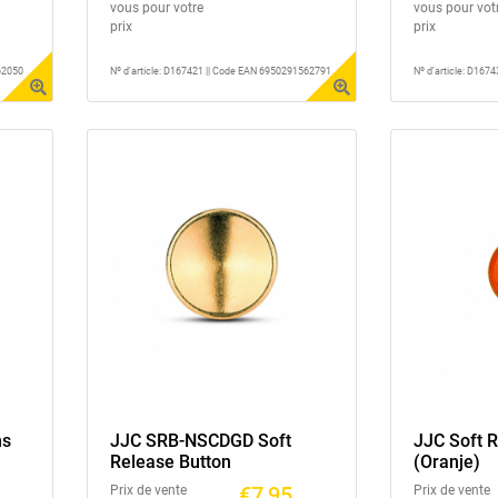
vous pour votre
vous pour vot
prix
prix
62050
Nº d'article: D167421 || Code EAN 6950291562791
Nº d'article: D16
ns
JJC SRB-NSCDGD Soft
JJC Soft 
Release Button
(Oranje)
€7,95
Prix de vente
Prix de vente