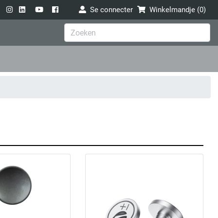
Se connecter
Winkelmandje (
0
)