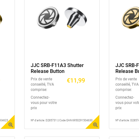
JJC SRB-F11A3 Shutter
JJC SRB-F
Release Button
Release B
9
€11,99
Prix de vente
Prix de vente
conseillé, TVA
conseillé, TVA
comprise:
comprise:
Connectez-
Connectez-
vous pour votre
vous pour vot
prix
prix
1504623
Nº d'article: D285731 || Code EAN 6950291504630
Nº d'article: D28