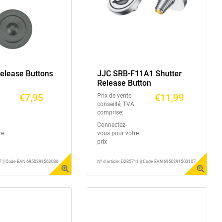
Release Buttons
JJC SRB-F11A1 Shutter
Release Button
€7,95
€11,99
Prix de vente
conseillé, TVA
comprise:
Connectez-
re
vous pour votre
prix
47 || Code EAN 6950291562036
Nº d'article: D285711 || Code EAN 6950291503107