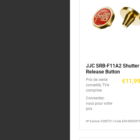
JJC SRB-F11A2 Shutter
Release Button
€11,9
Prix de vente
conseillé, TVA
comprise:
Connectez-
vous pour votre
prix
Nº d'article: D285721 || Code EAN 695029