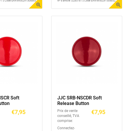
5771 || Code EAN 6950291504845
Nº d'article: D285781 || Code EAN 6950291504852
SCR Soft
JJC SRB-NSCDR Soft
utton
Release Button
€7,95
€7,95
Prix de vente
conseillé, TVA
comprise:
Connectez-