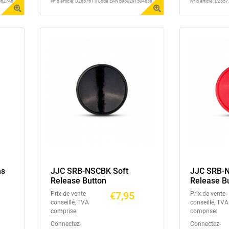
1562746
Nº d'article: D285761 || Code EAN 6950291504838
Nº d'article: D28
ns
JJC SRB-NSCBK Soft
JJC SRB-N
Release Button
Release B
€7,95
Prix de vente
Prix de vente
conseillé, TVA
conseillé, TVA
comprise:
comprise:
Connectez-
Connectez-