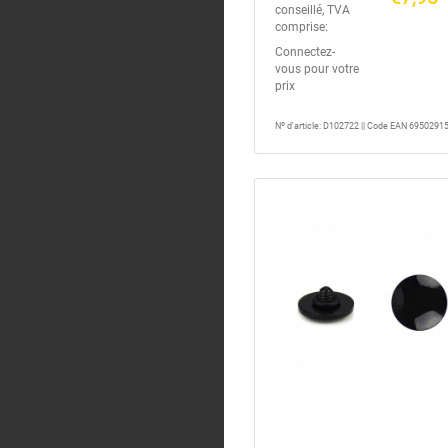
conseillé, TVA
comprise:
Connectez-
vous pour votre
prix
Nº d'article: D102722 || Code EAN 695029