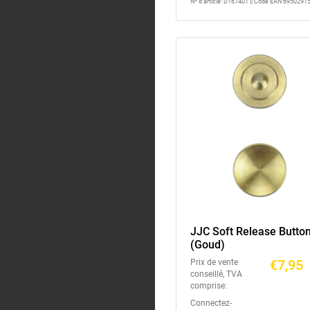
Nº d'article: D167401 || Code EAN 695029
JJC Soft Release Butto
(Goud)
€7,95
Prix de vente
conseillé, TVA
comprise:
Connectez-