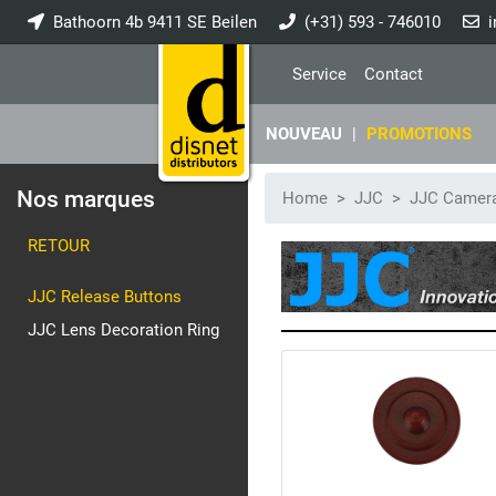
Bathoorn 4b 9411 SE Beilen
(+31) 593 - 746010
i
Service
Contact
NOUVEAU
|
PROMOTIONS
Nos marques
Home
JJC
JJC Camera
RETOUR
JJC Release Buttons
JJC Lens Decoration Ring