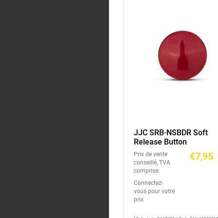
JJC SRB-NSBDR Soft
Release Button
€7,95
Prix de vente
conseillé, TVA
comprise:
Connectez-
vous pour votre
prix