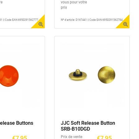
re
vous pour votre
prix
7431 || Code EAN 6950291562777
Nº d'article: D167441 || Code EAN 6950291562784
Release Buttons
JJC Soft Release Button
SRB-B10DGD
€7,95
€7,95
Prix de vente