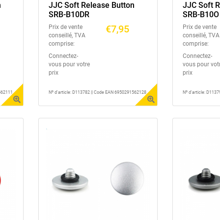
n
JJC Soft Release Button
JJC Soft 
SRB-B10DR
SRB-B10O
€7,95
Prix de vente
Prix de vente
conseillé, TVA
conseillé, TVA
comprise:
comprise:
Connectez-
Connectez-
vous pour votre
vous pour vot
prix
prix
1562111
Nº d'article: D113782 || Code EAN 6950291562128
Nº d'article: D11