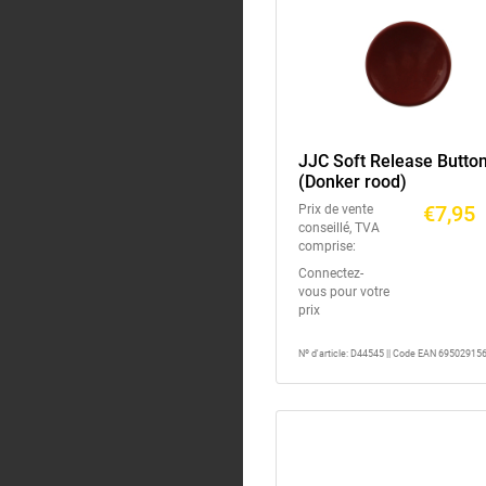
JJC Soft Release Butto
(Donker rood)
€7,95
Prix de vente
conseillé, TVA
comprise:
Connectez-
vous pour votre
prix
Nº d'article: D44545 || Code EAN 69502915