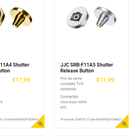
11A4 Shutter
JJC SRB-F11A5 Shutter
utton
Release Button
€11,99
€11,99
Prix de vente
conseillé, TVA
comprise:
Connectez-
re
vous pour votre
prix
5741 || Code EAN 6950291504814
Nº d'article: D285751 || Code EAN 6950291504821