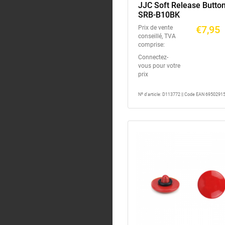
JJC Soft Release Butto
SRB-B10BK
€7,95
Prix de vente
conseillé, TVA
comprise:
Connectez-
vous pour votre
prix
Nº d'article: D113772 || Code EAN 695029