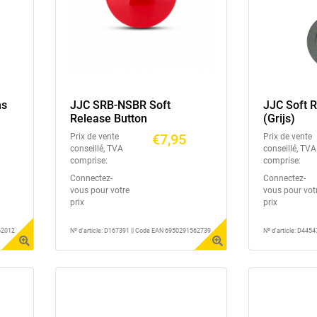
ns
JJC SRB-NSBR Soft
JJC Soft 
Release Button
(Grijs)
€7,95
Prix de vente
Prix de vente
conseillé, TVA
conseillé, TVA
comprise:
comprise:
Connectez-
Connectez-
vous pour votre
vous pour vot
prix
prix
62012
Nº d'article: D167391 || Code EAN 6950291562739
Nº d'article: D445