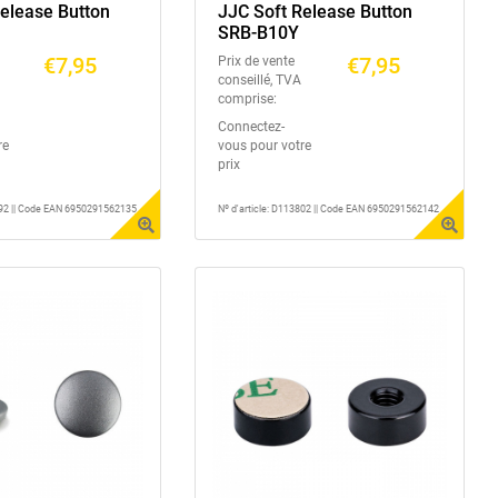
Release Button
JJC Soft Release Button
SRB-B10Y
€7,95
€7,95
Prix de vente
conseillé, TVA
comprise:
Connectez-
re
vous pour votre
prix
3792 || Code EAN 6950291562135
Nº d'article: D113802 || Code EAN 6950291562142