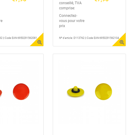
conseillé, TVA
comprise:
Connectez-
re
vous pour votre
prix
2732 || Code EAN 6950291562081
Nº d'article: D113762 || Code EAN 6950291562104