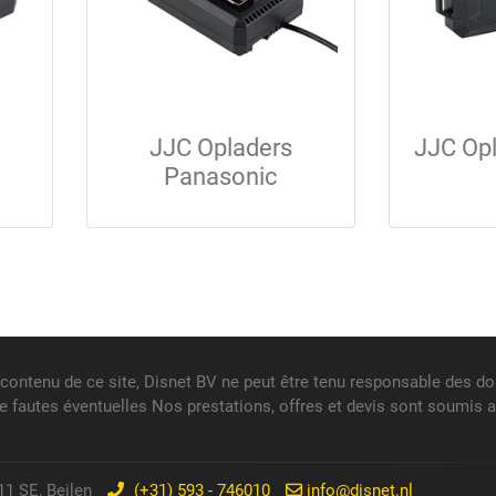
JJC Opladers
JJC Op
Panasonic
 contenu de ce site, Disnet BV ne peut être tenu responsable des 
 de fautes éventuelles Nos prestations, offres et devis sont soumis 
1 SE, Beilen
(+31) 593 - 746010
info@disnet.nl