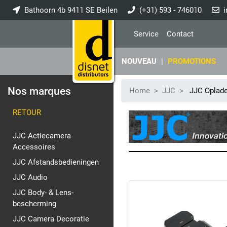
Bathoorn 4b 9411 SE Beilen
(+31) 593 - 746010
i
Service
Contact
NOUVEAU
|
PROMOTIONS
Nos marques
Home
JJC
JJC Oplade
RETOUR
JJC Actiecamera
Accessoires
JJC Afstandsbedieningen
JJC Audio
JJC Body- & Lens-
bescherming
JJC Camera Decoratie