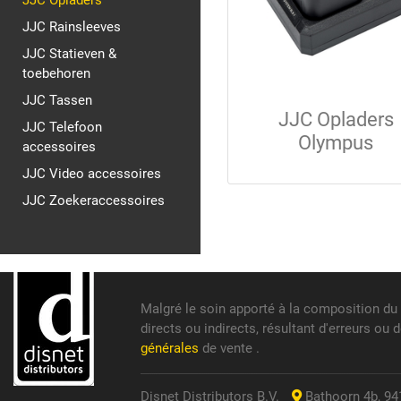
JJC Opladers
JJC Rainsleeves
JJC Statieven &
toebehoren
JJC Tassen
JJC Opladers
JJC Telefoon
Olympus
accessoires
JJC Video accessoires
JJC Zoekeraccessoires
Malgré le soin apporté à la composition du
directs ou indirects, résultant d'erreurs ou
générales
de vente .
Disnet Distributors B.V.
Bathoorn 4b, 941