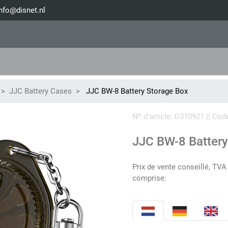
nfo@disnet.nl
JJC Battery Cases
JJC BW-8 Battery Storage Box
Nº d'article: D310921 || C
JJC BW-8 Battery
Prix de vente conseillé, TVA
comprise: