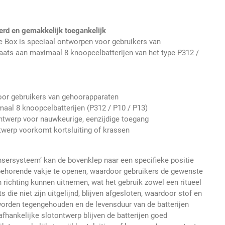
erd en gemakkelijk toegankelijk
e Box is speciaal ontworpen voor gebruikers van
aats aan maximaal 8 knoopcelbatterijen van het type P312 /
oor gebruikers van gehoorapparaten
maal 8 knoopcelbatterijen (P312 / P10 / P13)
ontwerp voor nauwkeurige, eenzijdige toegang
twerp voorkomt kortsluiting of krassen
ensersysteem’ kan de bovenklep naar een specifieke positie
behorende vakje te openen, waardoor gebruikers de gewenste
n richting kunnen uitnemen, wat het gebruik zowel een ritueel
ts die niet zijn uitgelijnd, blijven afgesloten, waardoor stof en
f worden tegengehouden en de levensduur van de batterijen
fhankelijke slotontwerp blijven de batterijen goed