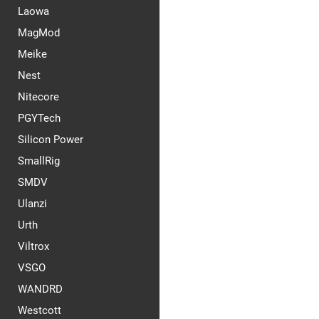
Laowa
MagMod
Meike
Nest
Nitecore
PGYTech
Silicon Power
SmallRig
SMDV
Ulanzi
Urth
Viltrox
VSGO
WANDRD
Westcott