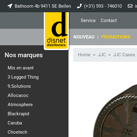
Bathoorn 4b 9411 SE Beilen
(+31) 593 - 746010
i
Service
Contact
NOUVEAU
|
PROMOTIONS
Nos marques
Home
JJC
JJC Cases
Mis en avant
3 Legged Thing
9.Solutions
Allocacoc
Atmosphere
Blackrapid
Caruba
Choetech