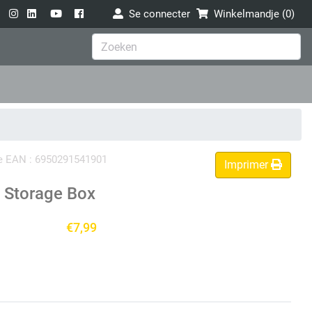
Se connecter
Winkelmandje (
0
)
ode EAN : 6950291541901
Imprimer
 Storage Box
€7,99