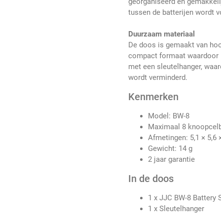
georganiseerd en gemakkelijk
tussen de batterijen wordt
Duurzaam materiaal
De doos is gemaakt van hoo
compact formaat waardoor h
met een sleutelhanger, waar
wordt verminderd.
Kenmerken
Model: BW-8
Maximaal 8 knoopcelb
Afmetingen: 5,1 × 5,6 
Gewicht: 14 g
2 jaar garantie
In de doos
1 x JJC BW-8 Battery 
1 x Sleutelhanger