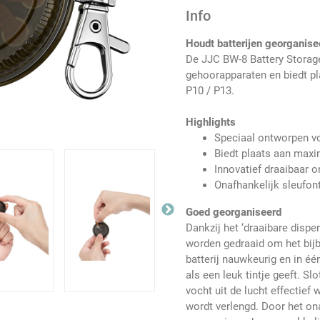
Info
Houdt batterijen georganise
De JJC BW-8 Battery Storag
gehoorapparaten en biedt pl
P10 / P13.
Highlights
Speciaal ontworpen v
Biedt plaats aan maxi
Innovatief draaibaar 
Onafhankelijk sleufon
Goed georganiseerd
Dankzij het ‘draaibare disp
worden gedraaid om het bij
batterij nauwkeurig en in éé
als een leuk tintje geeft. Slo
vocht uit de lucht effectie
wordt verlengd. Door het ona