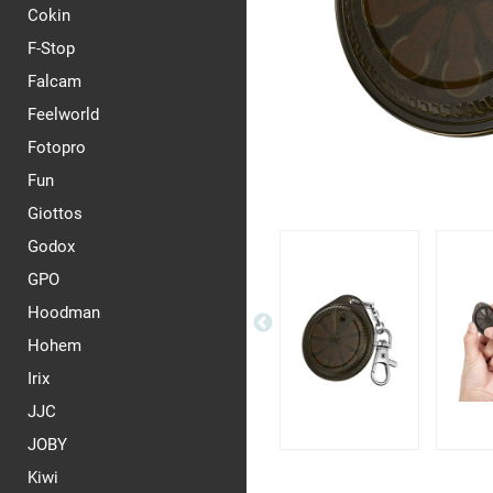
Cokin
F-Stop
Falcam
Feelworld
Fotopro
Fun
Giottos
Godox
GPO
Hoodman
Hohem
Irix
JJC
JOBY
Kiwi