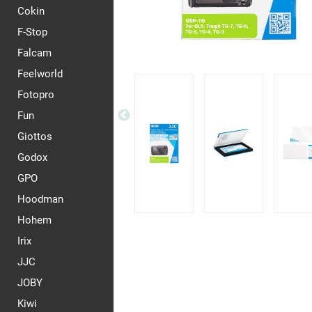
Cokin
F-Stop
Falcam
Feelworld
Fotopro
Fun
Giottos
Godox
GPO
Hoodman
Hohem
Irix
JJC
JOBY
Kiwi