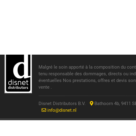
Malgré le soin apporté à la composition du cont
tenu responsable des dommages, directs ou indir
éventuelles Nos prestations, offres et devis so
vente .
Disnet Distributors B.V.
Bathoorn 4b, 9411 SE
info@disnet.nl
© 