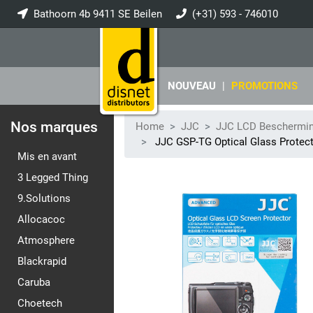
Bathoorn 4b 9411 SE Beilen
(+31) 593 - 746010
info@disnet.nl
NOUVEAU
|
PROMOTIONS
Nos marques
Home
JJC
JJC LCD Beschermi
JJC GSP-TG Optical Glass Protec
Mis en avant
3 Legged Thing
9.Solutions
Allocacoc
Atmosphere
Blackrapid
Caruba
Choetech