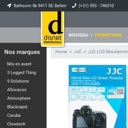
Bathoorn 4b 9411 SE Beilen
(+31) 593 - 746010
info@disnet.nl
NOUVEAU
|
PROMOTIONS
Nos marques
Home
JJC
JJC LCD Beschermi
Mis en avant
3 Legged Thing
9.Solutions
Allocacoc
Atmosphere
Blackrapid
Caruba
Choetech