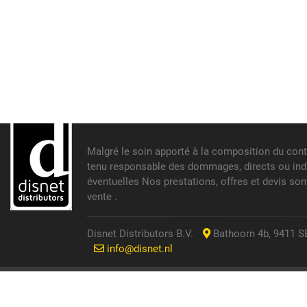
Malgré le soin apporté à la composition du cont
tenu responsable des dommages, directs ou indir
éventuelles Nos prestations, offres et devis so
vente .
Disnet Distributors B.V.
Bathoorn 4b, 9411 SE
info@disnet.nl
© 