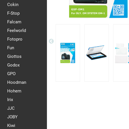
Cokin
F-Stop
Falcam
Feelworld
Fotopro
Fun
Giottos
Godox
GPO
Hoodman
Hohem
Irix
JJC
JOBY
Kiwi