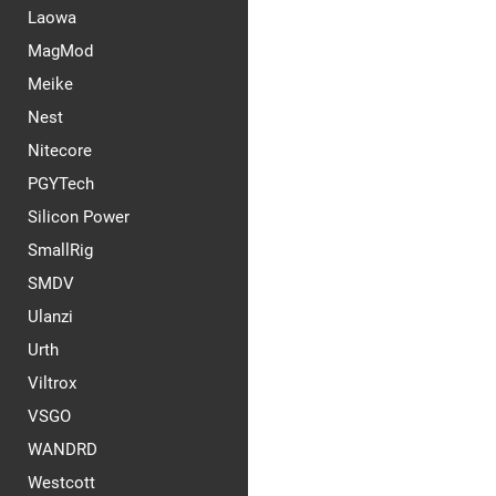
Laowa
MagMod
Meike
Nest
Nitecore
PGYTech
Silicon Power
SmallRig
SMDV
Ulanzi
Urth
Viltrox
VSGO
WANDRD
Westcott