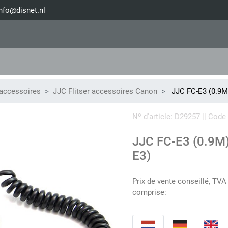
nfo@disnet.nl
 accessoires
JJC Flitser accessoires Canon
JJC FC-E3 (0.9M
Nº d'article: D29257 || Co
JJC FC-E3 (0.9M)
E3)
Prix de vente conseillé, TVA
comprise: