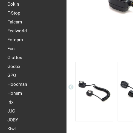
Cokin
F-Stop
Falcam
Feelworld
Fotopro
Fun
Giottos
Godox
GPO
Hoodman
Hohem
Irix
JJC
JOBY
Kiwi