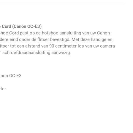
 Cord (Canon OC-E3)
hoe Cord past op de hotshoe aansluiting van uw Canon
ere eind onder de flitser bevestigd. Met deze handige en
litser tot een afstand van 90 centimeter los van uw camera
4" schroefdraadaansluiting aanwezig.
Canon OC-E3
ter