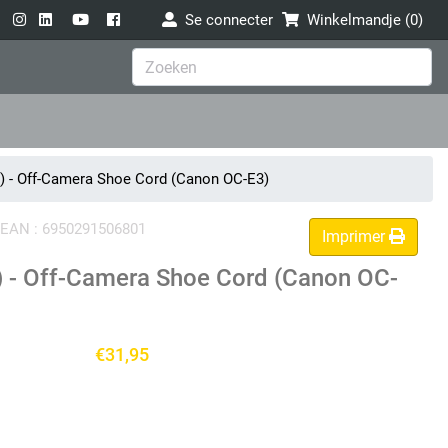
Se connecter
Winkelmandje (
0
)
) - Off-Camera Shoe Cord (Canon OC-E3)
de EAN : 6950291506801
Imprimer
 - Off-Camera Shoe Cord (Canon OC-
€31,95