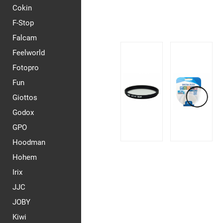
Cokin
F-Stop
Falcam
Feelworld
Fotopro
Fun
Giottos
Godox
GPO
Hoodman
Hohem
Irix
JJC
JOBY
Kiwi