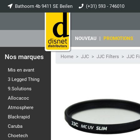
Bathoorn 4b 9411 SE Beilen
(+31) 593 - 746010
info@disnet.nl
NOUVEAU
|
PROMOTIONS
Nos marques
Home
JJC
JJC Filters
JJC Fi
Mis en avant
3 Legged Thing
9.Solutions
Allocacoc
Atmosphere
Blackrapid
Caruba
Choetech