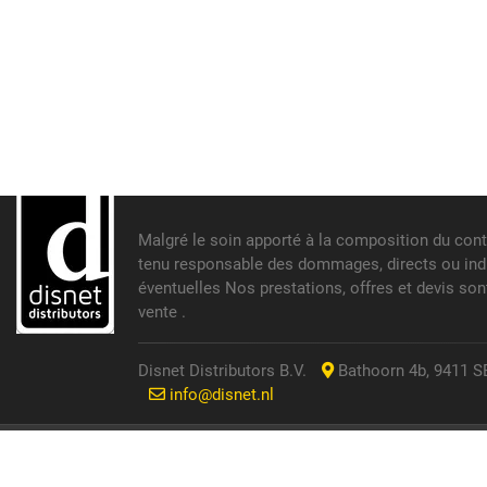
Malgré le soin apporté à la composition du cont
tenu responsable des dommages, directs ou indir
éventuelles Nos prestations, offres et devis so
vente .
Disnet Distributors B.V.
Bathoorn 4b, 9411 SE
info@disnet.nl
© 