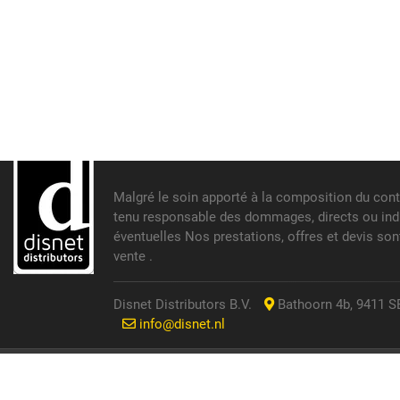
Malgré le soin apporté à la composition du cont
tenu responsable des dommages, directs ou indir
éventuelles Nos prestations, offres et devis so
vente .
Disnet Distributors B.V.
Bathoorn 4b, 9411 SE
info@disnet.nl
© 