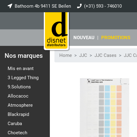
Bathoorn 4b 9411 SE Beilen
(+31) 593 - 746010
info@disnet.nl
NOUVEAU
|
PROMOTIONS
Nos marques
Home
JJC
JJC Cases
JJC C
Mis en avant
3 Legged Thing
9.Solutions
Allocacoc
Atmosphere
Blackrapid
Caruba
Choetech