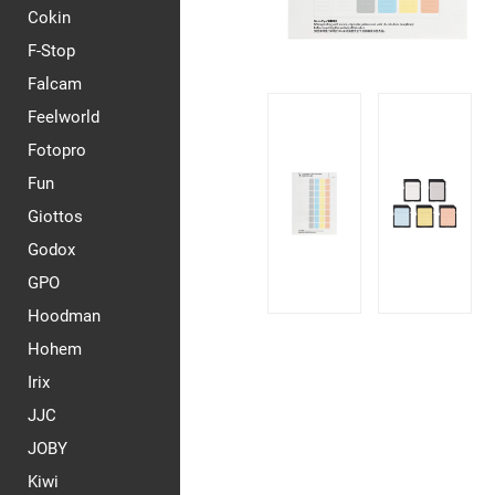
Cokin
F-Stop
Falcam
Feelworld
Fotopro
Fun
Giottos
Godox
GPO
Hoodman
Hohem
Irix
JJC
JOBY
Kiwi