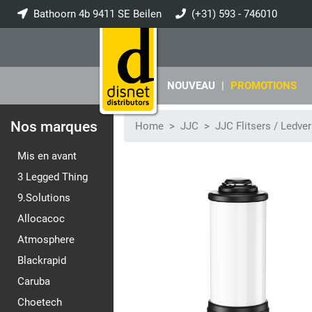
Bathoorn 4b 9411 SE Beilen
(+31) 593 - 746010
info@disnet.nl
NOUVEAU
|
PROMOTIONS
Nos marques
Home
JJC
JJC Flitsers / Ledver
Mis en avant
3 Legged Thing
9.Solutions
Allocacoc
Atmosphere
Blackrapid
Caruba
Choetech