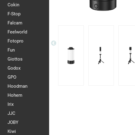
Cokin
F-Stop
Falcam
Feelworld
Fotopro
Fun
Giottos
Godox
GPO
Hoodman
Hohem
Irix
JJC
JOBY
Kiwi