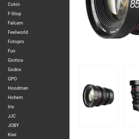
Cokin
F-Stop
Falcam
Feelworld
Fotopro
Fun
Giottos
Godox
GPO
Hoodman
Hohem
Irix
JJC
JOBY
Kiwi