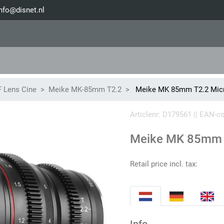
nfo@disnet.nl
 Lens Cine
Meike MK-85mm T2.2
Meike MK 85mm T2.2 Micr
Articlenr: D179561 || EAN-
Meike MK 85mm 
Retail price incl. tax: