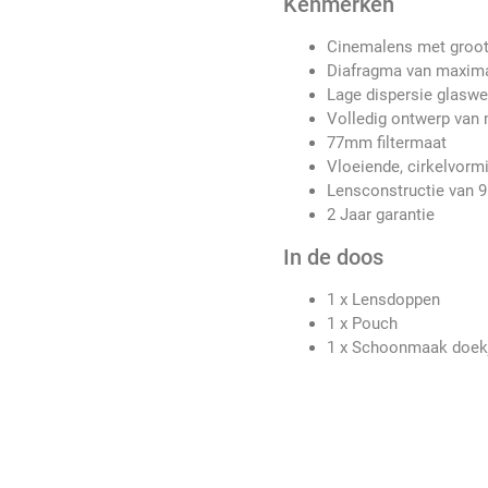
Kenmerken
Cinemalens met groot
Diafragma van maxima
Lage dispersie glaswe
Volledig ontwerp van 
77mm filtermaat
Vloeiende, cirkelvorm
Lensconstructie van 9
2 Jaar garantie
In de doos
1 x Lensdoppen
1 x Pouch
1 x Schoonmaak doek