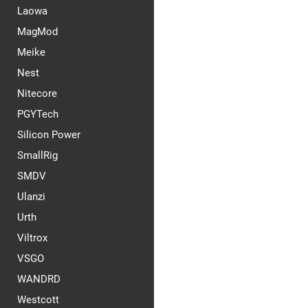
Laowa
MagMod
Meike
Nest
Nitecore
PGYTech
Silicon Power
SmallRig
SMDV
Ulanzi
Urth
Viltrox
VSGO
WANDRD
Westcott