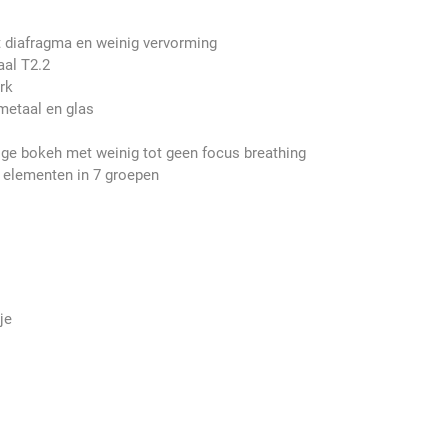
 diafragma en weinig vervorming
al T2.2
rk
metaal en glas
ige bokeh met weinig tot geen focus breathing
 elementen in 7 groepen
je