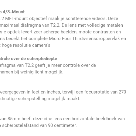
o 4/3-Mount
 MFT-mount objectief maak je schitterende video's. Deze
 maximaal diafragma van T2.2. De lens met volledige metalen
rsie optiek levert zeer scherpe beelden, mooie contrasten en
ens bedekt het complete Micro Four Thirds-sensoroppervlak en
t hoge resolutie camera's.
trole over de scherptediepte
afragma van T2.2 geeft je meer controle over de
amen bij weinig licht mogelijk.
ergegeven in feet en inches, terwijl een focusrotatie van 270
dmatige scherpstelling mogelijk maakt.
van 85mm heeft deze cine-lens een horizontale beeldhoek van
 scherpstelafstand van 90 centimeter.