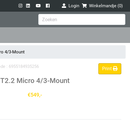
Login
Winkelmandje (
0
)
o 4/3-Mount
code : 6955184935256
Print
T2.2 Micro 4/3-Mount
€549,-