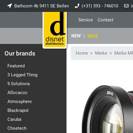
Bathoorn 4b 9411 SE Beilen
(+31) 593 - 746010
i
Service
Contact
NEW
|
SALE
Our brands
Home
Meike
Meike MF
Featured
3 Legged Thing
9.Solutions
Allocacoc
Atmosphere
Blackrapid
Caruba
Choetech