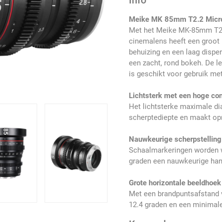
Info
Meike MK 85mm T2.2 Micr
Met het Meike MK-85mm T2.2
cinemalens heeft een groot
behuizing en een laag dispe
een zacht, rond bokeh. De l
is geschikt voor gebruik me
Lichtsterk met een hoge con
Het lichtsterke maximale di
scherptediepte en maakt opn
Nauwkeurige scherpstelling
Schaalmarkeringen worden we
graden een nauwkeurige han
Grote horizontale beeldhoek
Met een brandpuntsafstand 
12.4 graden en een minimale