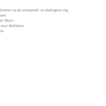
wielen op de scherpstel- en diafragma ring
raad
nd: 58cm
 voor Mattebox
tie