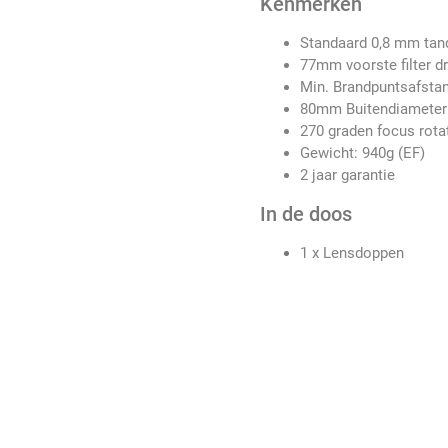
Kenmerken
Standaard 0,8 mm tand
77mm voorste filter d
Min. Brandpuntsafsta
80mm Buitendiameter
270 graden focus rota
Gewicht: 940g (EF)
2 jaar garantie
In de doos
1 x Lensdoppen