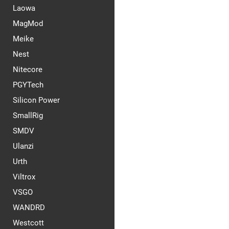
Laowa
MagMod
Meike
Nest
Nitecore
PGYTech
Silicon Power
SmallRig
SMDV
Ulanzi
Urth
Viltrox
VSGO
WANDRD
Westcott