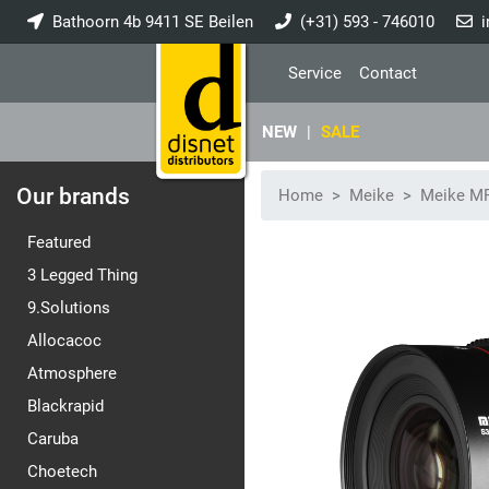
Bathoorn 4b 9411 SE Beilen
(+31) 593 - 746010
i
Service
Contact
NEW
|
SALE
Our brands
Home
Meike
Meike MF
Featured
3 Legged Thing
9.Solutions
Allocacoc
Atmosphere
Blackrapid
Caruba
Choetech