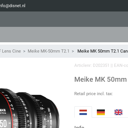
nfo@disnet.nl
 Lens Cine
Meike MK-50mm T2.1
Meike MK 50mm T2.1 Can
Articlenr: D202351 || EAN-
Meike MK 50mm 
Retail price incl. tax: