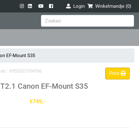
Login
Winkelmandje (
0
)
on EF-Mount S35
code : 6955523704956
Print
T2.1 Canon EF-Mount S35
€749,-