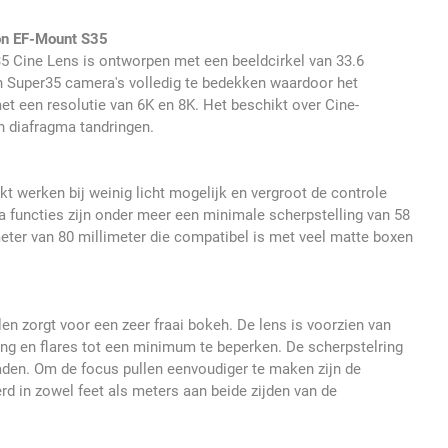
n EF-Mount S35
Cine Lens is ontworpen met een beeldcirkel van 33.6
n Super35 camera's volledig te bedekken waardoor het
t een resolutie van 6K en 8K. Het beschikt over Cine-
n diafragma tandringen.
t werken bij weinig licht mogelijk en vergroot de controle
ra functies zijn onder meer een minimale scherpstelling van 58
eter van 80 millimeter die compatibel is met veel matte boxen
en zorgt voor een zeer fraai bokeh. De lens is voorzien van
ng en flares tot een minimum te beperken. De scherpstelring
raden. Om de focus pullen eenvoudiger te maken zijn de
d in zowel feet als meters aan beide zijden van de