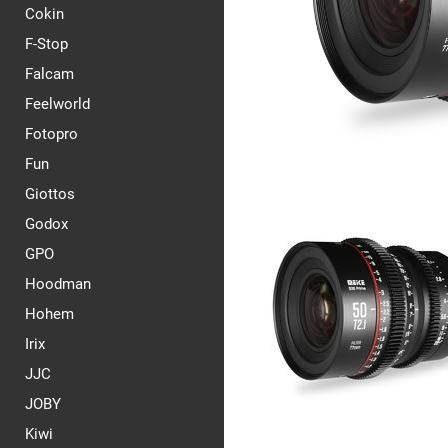
Cokin
F-Stop
Falcam
Feelworld
Fotopro
Fun
Giottos
Godox
GPO
Hoodman
Hohem
Irix
JJC
JOBY
Kiwi