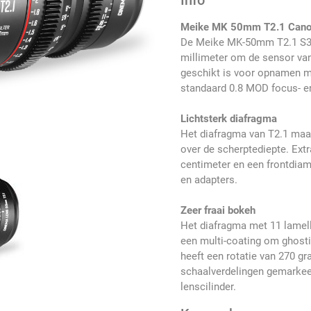
Info
Meike MK 50mm T2.1 Cano
De Meike MK-50mm T2.1 S35 
millimeter om de sensor va
geschikt is voor opnamen me
standaard 0.8 MOD focus- e
Lichtsterk diafragma
Het diafragma van T2.1 maak
over de scherptediepte. Ext
centimeter en een frontdiam
en adapters.
Zeer fraai bokeh
Het diafragma met 11 lamell
een multi-coating om ghosti
heeft een rotatie van 270 g
schaalverdelingen gemarkeer
lenscilinder.