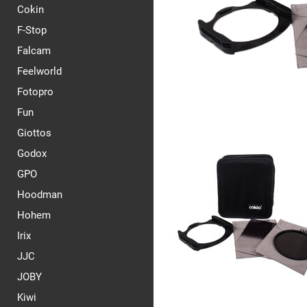
Cokin
F-Stop
Falcam
Feelworld
Fotopro
Fun
Giottos
Godox
GPO
Hoodman
Hohem
Irix
JJC
JOBY
Kiwi