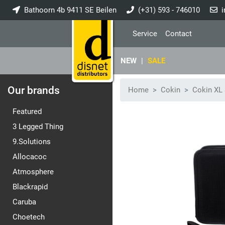
Bathoorn 4b 9411 SE Beilen
(+31) 593 - 746010
i
Service
Contact
NEW
|
SALE
Our brands
Home
Cokin
Cokin XL 
Featured
3 Legged Thing
9.Solutions
Allocacoc
Atmosphere
Blackrapid
Caruba
Choetech