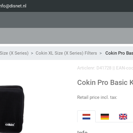
nfo@disnet.nl
Size (X Series)
Cokin XL Size (X Series) Filters
Cokin Pro Bas
Articlenr: D41728 || EAN-co
Cokin Pro Basic 
Retail price incl. tax: