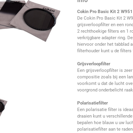
Info
Cokin Pro Basic Kit 2 W951
De Cokin Pro Basic Kit 2 W95
grijsverloopfilter en een ron
2 rechthoekige filters en 1 
verkrijgbare adapter ring. De
hiervoor onder het tabblad 
filterhouder kunt u de filters
Grijsverloopfilter
Een grijsverloopfilter is ze
compositie zoals bij een la
voorkomt u dat de lucht over
voorgrond onderbelicht raakt
Polarisatiefilter
Een polarisatie filter is ide
draaien kunt u verschillende
bepalen hoe blauw u uw luch
polarisatiefilter aan te rade