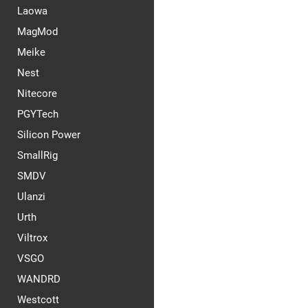
Laowa
MagMod
Meike
Nest
Nitecore
PGYTech
Silicon Power
SmallRig
SMDV
Ulanzi
Urth
Viltrox
VSGO
WANDRD
Westcott