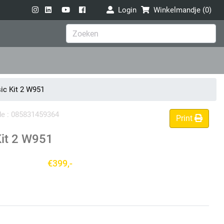
Login
Winkelmandje (
0
)
ic Kit 2 W951
de : 085831459364
Print
Kit 2 W951
€399,-