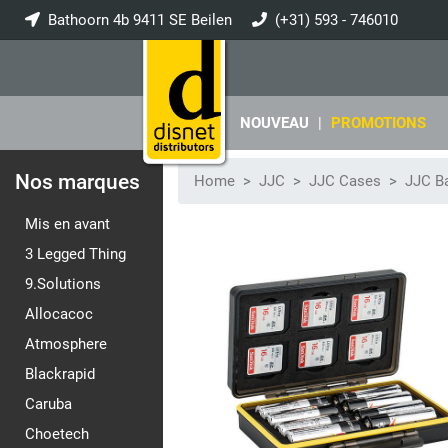
Bathoorn 4b 9411 SE Beilen
(+31) 593 - 746010
info@disnet.nl
NOUVEAU
|
PROMOTIONS
Nos marques
Home
JJC
JJC Cases
JJC B
Mis en avant
3 Legged Thing
9.Solutions
Allocacoc
Atmosphere
Blackrapid
Caruba
Choetech