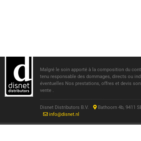
Malgré le soin apporté à la composition du cont
tenu responsable des dommages, directs ou indir
éventuelles Nos prestations, offres et devis so
vente .
Disnet Distributors B.V.
Bathoorn 4b, 9411 SE
info@disnet.nl
© 