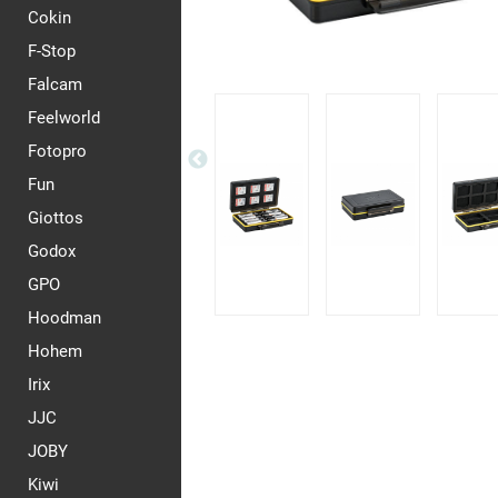
Cokin
F-Stop
Falcam
Feelworld
Fotopro
Fun
Giottos
Godox
GPO
Hoodman
Hohem
Irix
JJC
JOBY
Kiwi