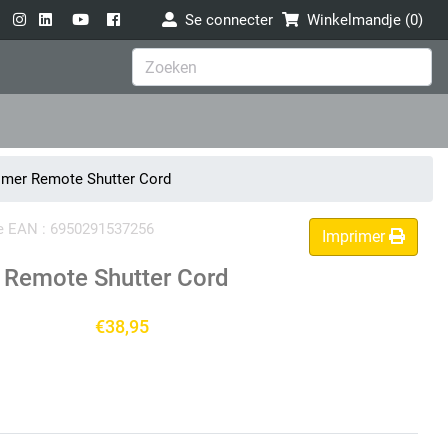
Se connecter
Winkelmandje (
0
)
mer Remote Shutter Cord
ode EAN : 6950291537256
Imprimer
 Remote Shutter Cord
€38,95