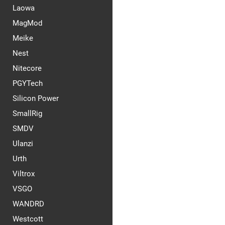
Laowa
MagMod
Meike
Nest
Nitecore
PGYTech
Silicon Power
SmallRig
SMDV
Ulanzi
Urth
Viltrox
VSGO
WANDRD
Westcott