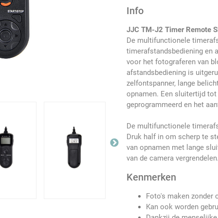
Info
JJC TM-J2 Timer Remote Sh
De multifunctionele timera
timerafstandsbediening en al
voor het fotograferen van 
afstandsbediening is uitgeru
zelfontspanner, lange belicht
opnamen. Een sluitertijd to
geprogrammeerd en het aant
De multifunctionele timeraf
Druk half in om scherp te ste
van opnamen met lange slui
van de camera vergrendelen
Kenmerken
Foto's maken zonder c
Kan ook worden gebru
Dankzij de menselijke