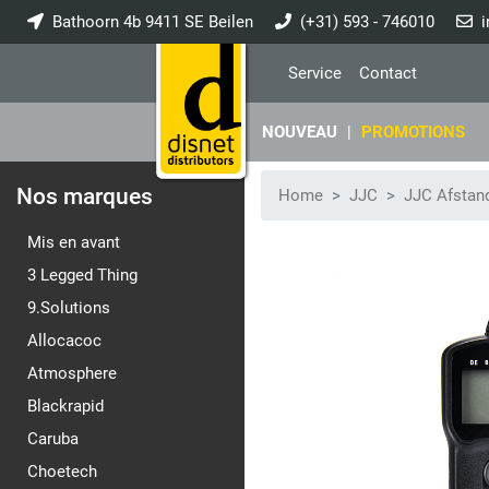
Bathoorn 4b 9411 SE Beilen
(+31) 593 - 746010
i
Service
Contact
NOUVEAU
|
PROMOTIONS
Nos marques
Home
JJC
JJC Afstan
Mis en avant
3 Legged Thing
9.Solutions
Allocacoc
Atmosphere
Blackrapid
Caruba
Choetech