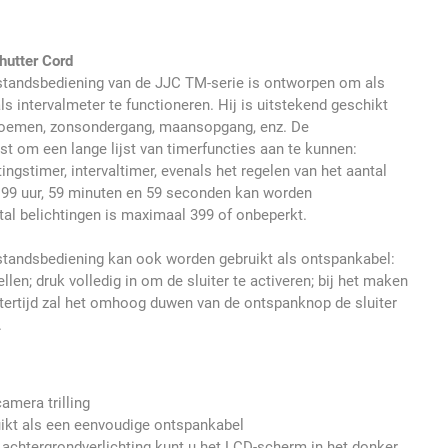
utter Cord
fstandsbediening van de JJC TM-serie is ontworpen om als
s intervalmeter te functioneren. Hij is uitstekend geschikt
bloemen, zonsondergang, maansopgang, enz. De
st om een lange lijst van timerfuncties aan te kunnen:
ingstimer, intervaltimer, evenals het regelen van het aantal
t 99 uur, 59 minuten en 59 seconden kan worden
al belichtingen is maximaal 399 of onbeperkt.
standsbediening kan ook worden gebruikt als ontspankabel:
llen; druk volledig in om de sluiter te activeren; bij het maken
tertijd zal het omhoog duwen van de ontspanknop de sluiter
.
amera trilling
ikt als een eenvoudige ontspankabel
 achtergrondverlichting kunt u het LCD-scherm in het donker