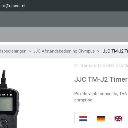
nfo@disnet.nl
dsbedieningen
JJC Afstandsbediening Olympus
JJC TM-J2 Ti
Nº d'article: D139099 || C
JJC TM-J2 Timer
Prix de vente conseillé, TVA
comprise: