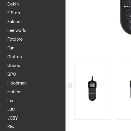
Cokin
F-Stop
Falcam
Feelworld
Fotopro
Fun
Giottos
Godox
GPO
Hoodman
Hohem
Irix
JJC
JOBY
Kiwi